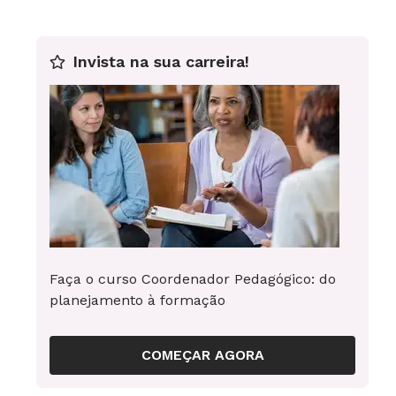
Pesquisando pelo tema
“língua
estrangeira”
, achamos artigos interessantes, como
Invista na sua carreira!
Práticas de Tradução para Aula de Língua
Estrangeira
e
A Linguagem de Sala de Aula na
Formação do Professor de Língua Estrangeira
na
Superbusca. Outro bom exemplo é a expressão
“avaliação escolar”
. Foram localizados artigos
sobre o tema que não estavam nas primeiras
páginas do Google, como
Avaliação do Rendimento
Escolar: Estudos e Concepção
.
Faça o curso Coordenador Pedagógico: do
planejamento à formação
E ai, gostou? O Gente que Educa e a Superbusca
da Educação foram desenvolvidos com o intuito de
COMEÇAR AGORA
unir a teoria e a prática para contribuir com a
formação de educadores de todo o Brasil. Vem