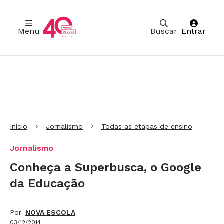
Menu
Buscar
Entrar
Ir para Cabeçalho
Ir para Menu
Ir para conteúdo principal
Ir para Rodapé
Início
Jornalismo
Todas as etapas de ensino
Jornalismo
Conheça a Superbusca, o Google
da Educação
Por
NOVA ESCOLA
03/12/2014