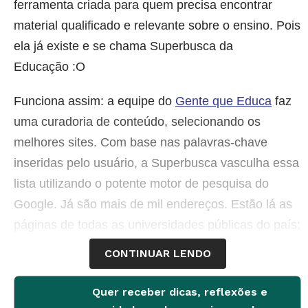
ferramenta criada para quem precisa encontrar
material qualificado e relevante sobre o ensino. Pois
ela já existe e se chama Superbusca da
Educação :O
Funciona assim: a equipe do
Gente que Educa
faz
uma curadoria de conteúdo, selecionando os
melhores sites. Com base nas palavras-chave
inseridas pelo usuário, a Superbusca vasculha essa
lista utilizando o potente motor de pesquisa do
Google. Já são mais de mil endereços. Estão lá as
páginas de todas as universidades públicas do país;
os portais do Ministério da Educação (MEC), das
CONTINUAR LENDO
Secretarias Estaduais da Educação e de todas as
capitais brasileiras; 30 revistas acadêmicas
Quer receber dicas, reflexões e
renomadas; publicações sobre Educação e áreas