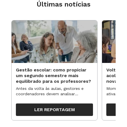
Últimas notícias
Gestão escolar: como propiciar
Volta às
um segundo semestre mais
acolhime
equilibrado para os professores?
novas ap
Antes da volta às aulas, gestores e
Momentos 
coordenadores devem analisar
ativa pode
resultados, definir prioridades e
para reorg
organizar ações para orientar o
propostas
LER REPORTAGEM
trabalho pedagógico ao longo do
período