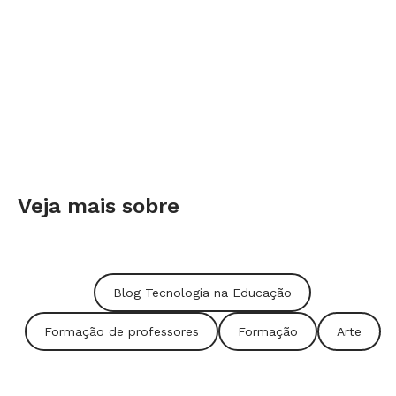
Confira no vídeo abaixo como foi feita a imagem
que ilustra este post, utilizando o Fotor, um editor
simples e versátil ao mesmo tempo. Mãos à obra!
Conte pra gente nos comentários se você já usou
algum desses sites ou tem outros pra indicar!
Veja mais sobre
Blog Tecnologia na Educação
Formação de professores
Formação
Arte