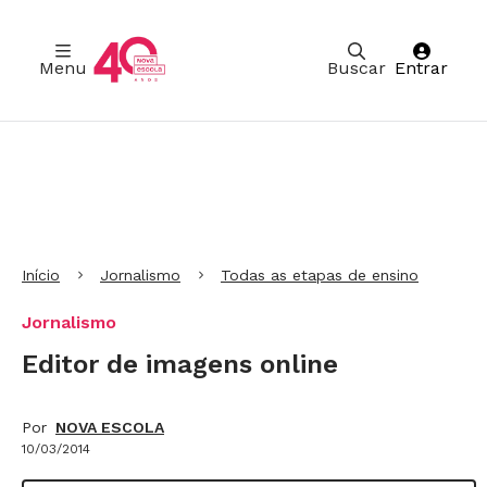
Menu
Buscar
Entrar
Ir para Cabeçalho
Ir para Menu
Ir para conteúdo principal
Ir para Rodapé
Início
Jornalismo
Todas as etapas de ensino
Jornalismo
Editor de imagens online
Por
NOVA ESCOLA
10/03/2014