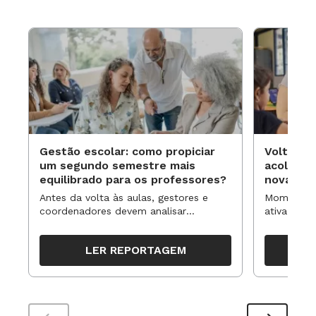
Gestão escolar: como propiciar
Volta às
um segundo semestre mais
acolhime
equilibrado para os professores?
novas ap
Antes da volta às aulas, gestores e
Momentos 
coordenadores devem analisar
ativa pode
resultados, definir prioridades e
para reorg
organizar ações para orientar o
propostas
LER REPORTAGEM
trabalho pedagógico ao longo do
período