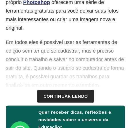
próprio
Photoshop
oferecem uma série de
ferramentas gratuitas para você deixar suas fotos
mais interessantes ou criar uma imagem nova e
original.
Em todos eles é possível usar as ferramentas de
edição sem ter que se cadastrar, mas é preciso
concluir o trabalho e salvar no computador antes de
sair do site. Quando o usuário se cadastra de forma
gratuita, é possível guardar os trabalhos para
finalizá-los em outro momento e também
compartilhar suas criações nas redes sociais.
CONTINUAR LENDO
Apenas o Photoshop não oferece a opção de outros
Quer receber dicas, reflexões e
idiomas além do inglês. Para facilitar sua
novidades sobre o universo da
experiência, nos outros sites, procure pelo botão
Educação?