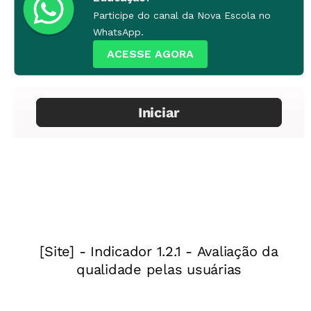
Language
no menu do aplicativo e escolha a opção
Participe do canal da Nova Escola no
WhatsApp.
Português do Brasil
ou busque a bandeirinha do
ACESSE AGORA
Brasil (no rodapé do FotoFlexer, por exemplo).
As funções básicas vão desde corrigir os olhos
vermelhos de alguém, eliminar algum detalhe
indesejável, mexer nas cores ou deixar preto e
branco, até fazer um desenho ou inserir um texto
sobre a imagem original. Além disso, a maioria
também traz opções divertidas de molduras,
apliques e efeitos para deixar seu trabalho mais
personalizado e com aquele “tchans” que faltava.
Mas tente não se empolgar com tantas opções e
acabar exagerando na dose…