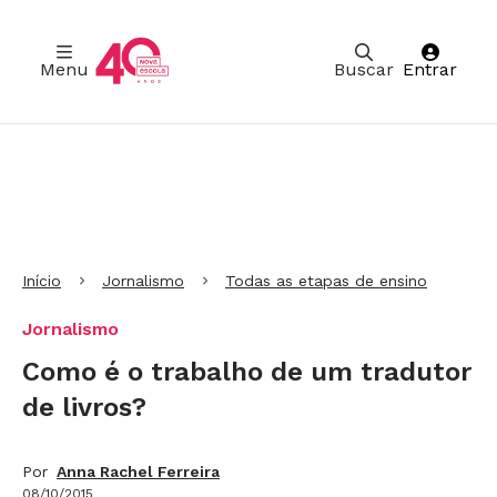
Menu
Buscar
Entrar
Ir para Cabeçalho
Ir para Menu
Ir para conteúdo principal
Ir para Rodapé
Início
Jornalismo
Todas as etapas de ensino
Jornalismo
Como é o trabalho de um tradutor
de livros?
Por
Anna Rachel Ferreira
08/10/2015