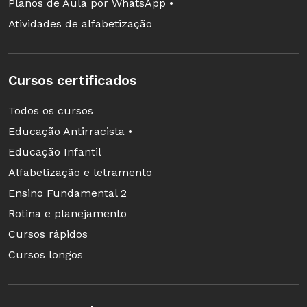
Planos de Aula por WhatsApp •
Atividades de alfabetização
Cursos certificados
Todos os cursos
O que mais vocês gostariam de saber sobre o
Educação Antirracista •
mundo dos livros? Escrevam suas dúvidas nos
Educação Infantil
comentários abaixo.
Alfabetização e letramento
Até o próximo post!
Ensino Fundamental 2
Rotina e planejamento
Anna Rachel
Cursos rápidos
Cursos longos