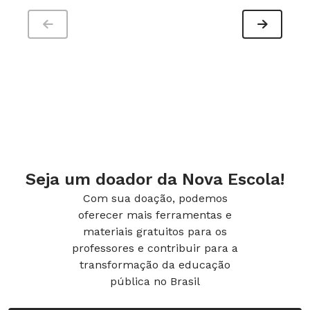
traduzir o que já foi traduzido pelo escritor dos
originais. É como se fosse uma tradução em
segunda instância ou uma fonte secundária.
Acaba de ser lançada uma coletânea com todos
os contos do escritor russo Liev Tolstói,
traduzidos por você. O que você destaca nesse
trabalho?
Seja um doador da Nova Escola!
Com sua doação, podemos
oferecer mais ferramentas e
materiais gratuitos para os
professores e contribuir para a
transformação da educação
pública no Brasil