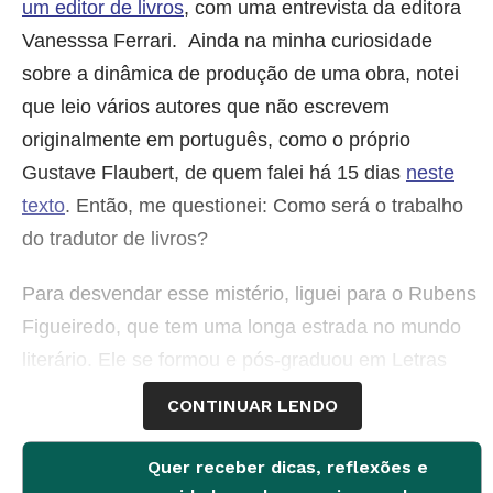
um editor de livros
, com uma entrevista da editora
Vanesssa Ferrari. Ainda na minha curiosidade
sobre a dinâmica de produção de uma obra, notei
que leio vários autores que não escrevem
originalmente em português, como o próprio
Gustave Flaubert, de quem falei há 15 dias
neste
texto
. Então, me questionei: Como será o trabalho
do tradutor de livros?
Para desvendar esse mistério, liguei para o Rubens
Figueiredo, que tem uma longa estrada no mundo
literário. Ele se formou e pós-graduou em Letras
(Português-Russo) na Universidade Federal do Rio
CONTINUAR LENDO
de Janeiro (UFRJ), deu aulas de Língua Portuguesa
na rede pública da capital carioca durante 25 anos,
Quer receber dicas, reflexões e
levou alguns prêmios – o Jabuti (1999), por
As