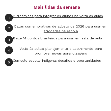
estou traduzindo e qual é o estilo do autor, como o
Mais lidas da semana
tipo de vocabulário que ele usa, como prefere
11 dinâmicas para integrar os alunos na volta às aulas
1
combinar as palavra e as estruturas sintáticas que
Datas comemorativas de agosto de 2026 para usar em
2
ele prefere. Em alguma medida isso pode ser
atividades na escola
transposto ao português. Outro cuidado que tomo é
Baixe 14 contos brasileiros para usar em sala de aula
3
tentar entender aquela obra no contexto histórico
Volta às aulas: planejamento e acolhimento para
4
em que ela foi escrita, pois não se deve sobrepor o
promover novas aprendizagens
nosso tempo histórico ao do autor. Na verdade, é
Currículo escolar indígena: desafios e oportunidades
5
praticamente uma análise literária. Também tenho o
cuidado final de que o texto em português fique
bem convincente, não pode estar em uma
linguagem indigesta.
Você atua nas duas frentes: escrita e tradução.
Qual é a diferença no modo de trabalhar em