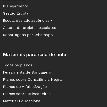
de contar histórias populares, compartilhar os
Planejamento
saberes dos próprios camponeses e desenvolver
Gestão Escolar
contos com os próprios alunos.
Escola das adolescências •
Galeria de projetos escolares
Espero que vocês tenham gostado da entrevista. Eu
Reportagens por Whatsapp
gostei bastante.
Materiais para sala de aula
Todos os planos
Ferramenta de Sondagem
Planos sobre Consciência Negra
Planos de Alfabetização
Planos sobre Brincadeiras
Material Educacional