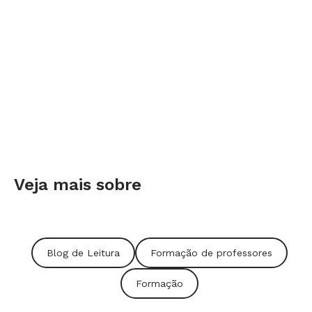
Como é sua rotina de trabalho?
Faço tradução há 25 anos e, em 99% dos casos, as
editoras me oferecer um trabalho. No dia a dia, uso
muitos dicionários físicos e também na internet, que
facilita a pesquisa de palavras. Eu traduzo algumas
páginas por dia. No dia seguinte, eu releio as
páginas escritas, faço as revisões necessárias e
dou seguimento ao trabalho. Penso que é
importante retomar o contato com o universo
Veja mais sobre
daquele livro depois de uma boa noite de sono,
para que eu possa avaliar o meu trabalho com um
pouco de distanciamento.
Blog de Leitura
Formação de professores
Após a tradução, o texto ainda passa por
Formação
edição?