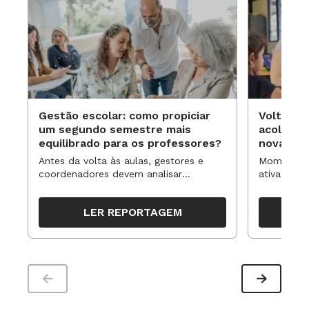
Gestão escolar: como propiciar
Volta às
um segundo semestre mais
acolhime
equilibrado para os professores?
novas ap
Antes da volta às aulas, gestores e
Momentos 
coordenadores devem analisar
ativa pode
resultados, definir prioridades e
para reorg
organizar ações para orientar o
propostas
LER REPORTAGEM
trabalho pedagógico ao longo do
período