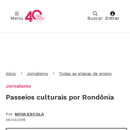
Menu
Buscar
Entrar
Ir para Cabeçalho
Ir para Menu
Ir para conteúdo principal
Ir para Rodapé
Início
Jornalismo
Todas as etapas de ensino
Jornalismo
Passeios culturais por Rondônia
Por
NOVA ESCOLA
06/03/2018