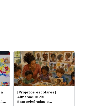
 a
[Projetos escolares]
[Projetos es
Almanaque de
Saberes qui
 40
Escrevivências e
identidade 