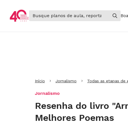
Boa
Ir para Cabeçalho
Ir para Menu
Ir para conteúdo principal
Ir para Rodapé
Início
Jornalismo
Todas as etapas de 
Jornalismo
Resenha do livro "Ar
Melhores Poemas