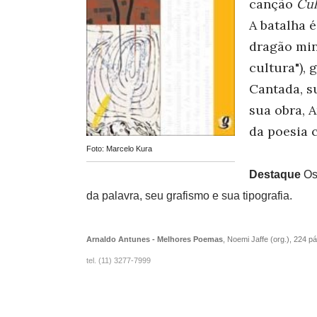
canção
Cu
A batalha 
dragão min
cultura"),
Cantada, s
sua obra, 
da poesia 
Foto: Marcelo Kura
Destaque
Os
da palavra, seu grafismo e sua tipografia.
Arnaldo Antunes - Melhores Poemas
, Noemi Jaffe (org.), 224 p
tel. (11) 3277-7999