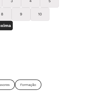
ssores
Formação