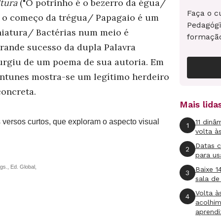
ltura
("O potrinho é o bezerro da égua/
Faça o c
é o começo da trégua/ Papagaio é um
Pedagógi
iatura/ Bactérias num meio é
formaçã
 grande sucesso da dupla Palavra
urgiu de um poema de sua autoria. Em
Antunes mostra-se um legítimo herdeiro
concreta.
Mais lid
 versos curtos, que exploram o aspecto visual
11 dinâ
1
volta à
Datas 
2
para us
ágs., Ed. Global,
Baixe 1
3
sala de
Volta à
4
acolhi
aprend