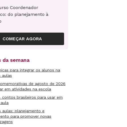
urso Coordenador
co: do planejamento à
o
COMEÇAR AGORA
as da semana
micas para integrar os alunos na
s aulas
comemorativas de agosto de 2026
ar em atividades na escola
4 contos brasileiros para usar em
 aula
s aulas: planejamento e
mento para promover novas
izagens