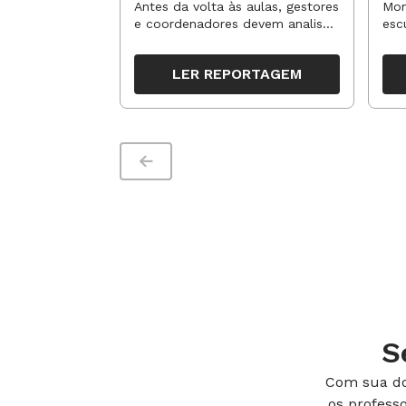
para os professores?
no
Antes da volta às aulas, gestores
Mom
e coordenadores devem analisar
esc
resultados, definir prioridades e
de 
organizar ações para orientar o
tem
LER REPORTAGEM
trabalho pedagógico ao longo
seg
do período
S
Com sua do
os profess