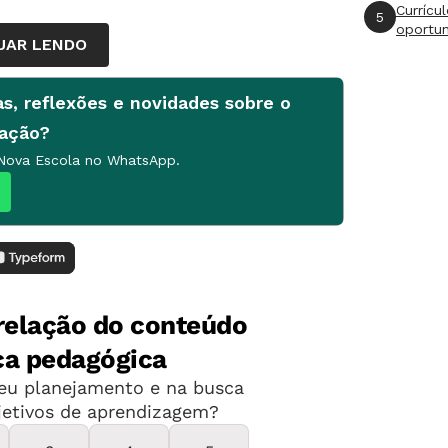
Currícu
5
oportu
UAR LENDO
as, reflexões e novidades sobre o
cação?
 Nova Escola no WhatsApp.