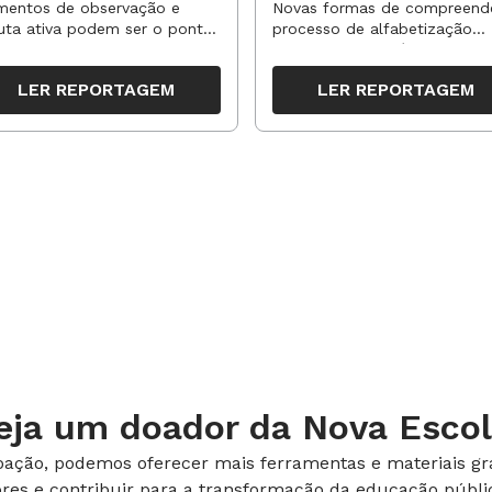
vas aprendizagens
anos?
entos de observação e
Novas formas de compreend
uta ativa podem ser o ponto
processo de alfabetização
partida para reorganizar
influenciaram políticas e
pos, espaços e propostas no
práticas, transformando o en
LER REPORTAGEM
LER REPORTAGEM
undo semestre
da leitura e da escrita
eja um doador da Nova Escol
ação, podemos oferecer mais ferramentas e materiais gra
ores e contribuir para a transformação da educação públic