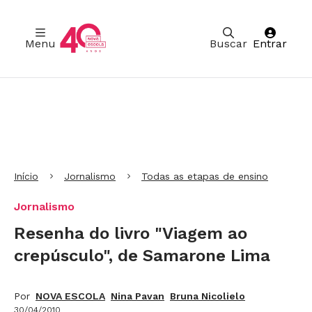
Menu
Buscar
Entrar
Ir para Cabeçalho
Ir para Menu
Ir para conteúdo principal
Ir para Rodapé
Início
Jornalismo
Todas as etapas de ensino
Jornalismo
Resenha do livro "Viagem ao
crepúsculo", de Samarone Lima
Por
NOVA ESCOLA
Nina Pavan
Bruna Nicolielo
30/04/2010