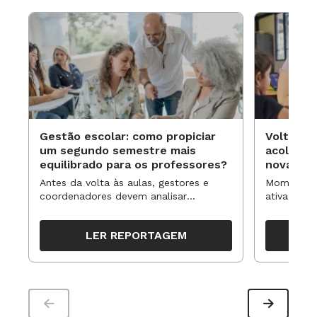
Gestão escolar: como propiciar
Volta às
um segundo semestre mais
acolhime
equilibrado para os professores?
novas ap
Antes da volta às aulas, gestores e
Momentos 
coordenadores devem analisar
ativa pode
resultados, definir prioridades e
para reorg
organizar ações para orientar o
propostas
LER REPORTAGEM
trabalho pedagógico ao longo do
período