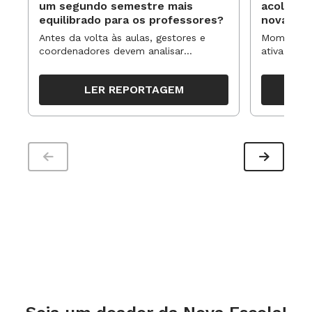
um segundo semestre mais
acolhime
equilibrado para os professores?
novas ap
Antes da volta às aulas, gestores e
Momentos 
coordenadores devem analisar
ativa pode
resultados, definir prioridades e
para reorg
organizar ações para orientar o
propostas
LER REPORTAGEM
trabalho pedagógico ao longo do
período