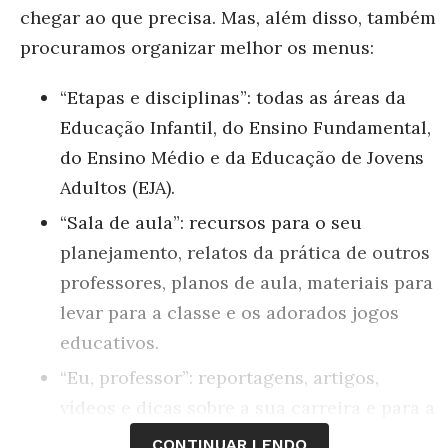
chegar ao que precisa. Mas, além disso, também
procuramos organizar melhor os menus:
“Etapas e disciplinas”: todas as áreas da
Educação Infantil, do Ensino Fundamental,
do Ensino Médio e da Educação de Jovens
Adultos (EJA).
“Sala de aula”: recursos para o seu
planejamento, relatos da prática de outros
professores, planos de aula, materiais para
levar para a classe e os adorados jogos
educativos.
“Eu, professor”: reportagens, artigos,
vídeos e dicas sobre a sua carreira e para a
sua formação, abordando desde a
CONTINUAR LENDO