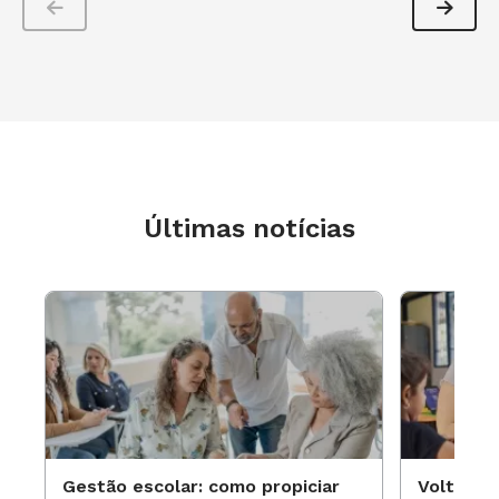
Últimas notícias
Gestão escolar: como propiciar
Volta às