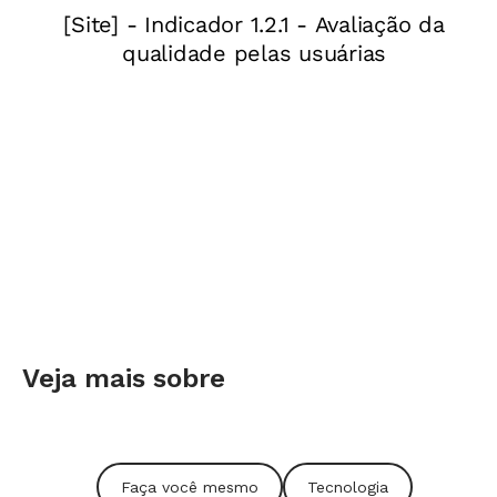
preferências e a área “Educação hoje”, com as
notícias mais atuais do cenário educacional. O
site de GESTÃO ESCOLAR e o NOVA ESCOLA
CLUBE também vão ser atualizados para este
novo formato em breve.
Queremos sua opinião
Então, você já sabe que estamos apenas
começando a arrumar a casa, mas, se quiser, já
pode opinar. Acesse
aqui
um formulário que
fizemos para colher sua opinião, críticas e
Veja mais sobre
elogios. Continue nos ajudando a construir um
site cada vez melhor.
Faça você mesmo
Tecnologia