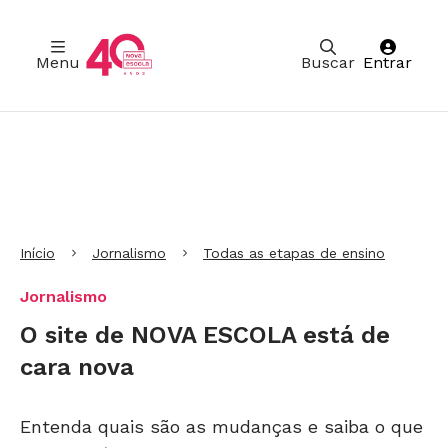
Menu
Buscar
Entrar
Ir para Cabeçalho
Ir para Menu
Ir para conteúdo principal
Ir para Rodapé
Início
Jornalismo
Todas as etapas de ensino
Jornalismo
O site de NOVA ESCOLA está de
cara nova
Entenda quais são as mudanças e saiba o que