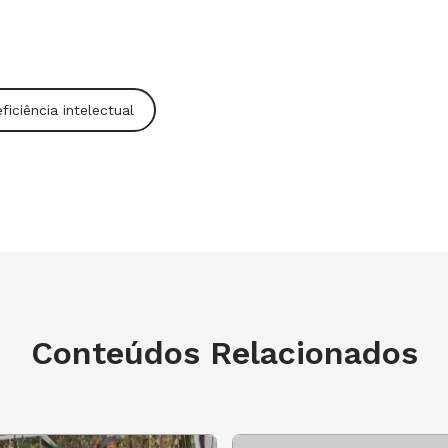
rísticas de todas as outras deficiências
, de NOVA ESCOLA
(leia o último quadro)
.
ficiência intelectual
es em sala de aula
ção precisam de espaço organizado,
Como a sala de aula tem muitos
-negro, livros e materiais -, focar o
r isso, é ideal que as aulas tenham um
Não adianta insistir em falar a mesma
forço. Ele precisa desenvolver a
ratégias diferenciadas para, depois,
Conteúdos Relacionados
za Eglér Mantoan, doutora e docente
rsidade Estadual de Campinas