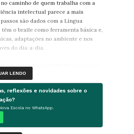
m no caminho de quem trabalha com a
iência intelectual parece a mais
s passos são dados com a Língua
s têm o braile como ferramenta básica e,
sicas, adaptações no ambiente e nos
ves do dia-a-dia.
iência é intelectual? Melhor do que se
UAR LENDO
cadores das salas de recurso e das
 diagnósticos são uma pista para
as, reflexões e novidades sobre o
áculos o aluno enfrentará para
cação?
 Nova Escola no WhatsApp.