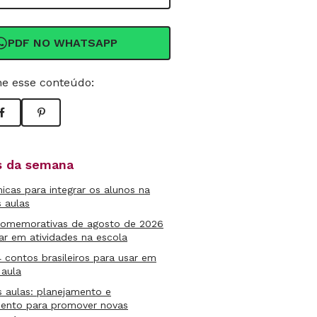
PDF NO WHATSAPP
e esse conteúdo:
as da semana
micas para integrar os alunos na
s aulas
comemorativas de agosto de 2026
ar em atividades na escola
4 contos brasileiros para usar em
 aula
s aulas: planejamento e
mento para promover novas