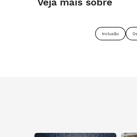
Veja mais sobre
de Mesquita Filho (Unesp). As caracte
você pode ver no especial Inclusão
Inclusão
De
A importância do foco nas explicaçõ
Alunos com dificuldade de concentra
rotina, atividades lógicas e regras. 
elementos - colegas, professor, quadro
raciocínio fica ainda mais difícil. Po
início prático e instrumentalizado. "
coisa várias vezes. Não se trata de re
habilidade de prestar atenção com est
entender o conteúdo", diz Maria Tere
em Psicologia Educacional da Unive
(Unicamp).