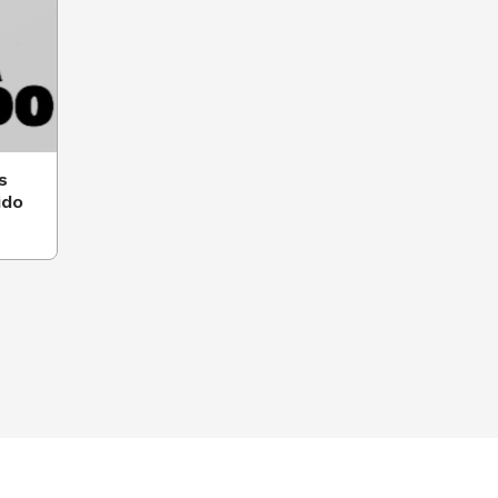
s
ido