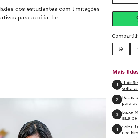
ldades dos estudantes com limitações
ativas para auxiliá-los
Compartilh
Mais lid
11 dinâ
1
volta à
Datas 
2
para us
Baixe 1
3
sala de
Volta à
4
acolhi