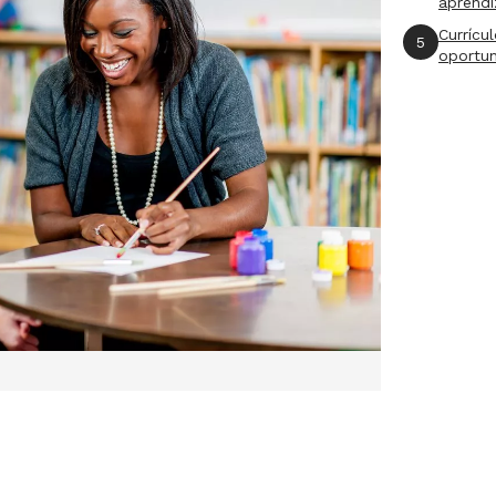
aprend
Currícu
5
oportu