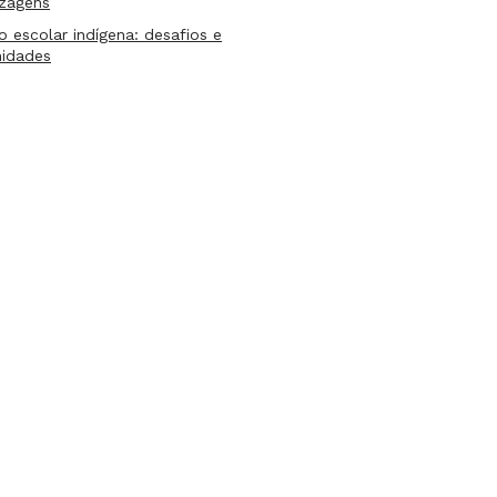
izagens
lo escolar indígena: desafios e
nidades