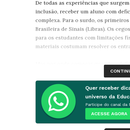
De todas as experiências que surge
inclusão, receber um aluno com defic
complexa. Para o surdo, os primeiro
Brasileira de Sinais (Libras). Os cego
para os estudantes com limitações fí
materiais costumam resolver os entra
Mas por onde começar quando a defic
CONTIN
prender a relatórios médicos, os edu
regulares precisam entender que tais
Quer receber dic
descobrir o que interessa: quais obst
universo da Edu
aprender - e eles, para ensinar.
Participe do canal da
ACESSE AGORA