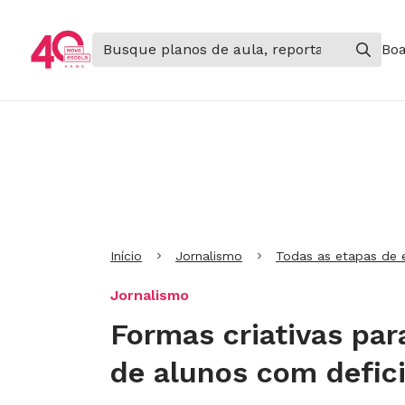
Boa
Ir para Cabeçalho
Ir para Menu
Ir para conteúdo principal
Ir para Rodapé
Início
Jornalismo
Todas as etapas de 
Jornalismo
Formas criativas par
de alunos com defic