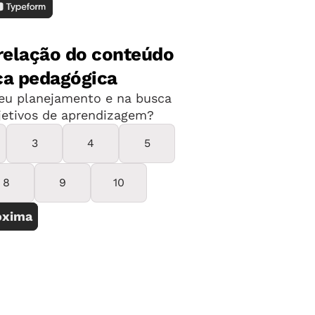
m jeito
arado?
m que existem características comuns a
 quadro desta página)
. São três as
or eles: falta de concentração, entraves
or capacidade para entender a lógica
ão compreender a representação escrita
dizado diferente. "Há crianças que
a no quadro, mas não conseguem
ue aquelas letras representem o que ela
e Oliveira, professora do
a Universidade Estadual Paulista Júlio