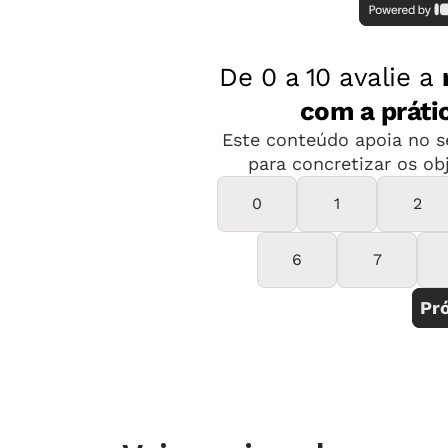
Leia mais: Cada um aprende de u
Leia mais: O tempo de cada um
Teste: Inclusão - você está prep
No geral, especialistas na área sabe
todo esse público
(leia a definição no
principais dificuldades enfrentadas p
na comunicação e na interação e men
de funcionamento das línguas, por n
ou necessitar de um sistema de apren
reproduzem qualquer palavra escrit
escrever sozinhas por não associar q
diz", comenta Anna Augusta Sampaio d
Departamento de Educação Especial d