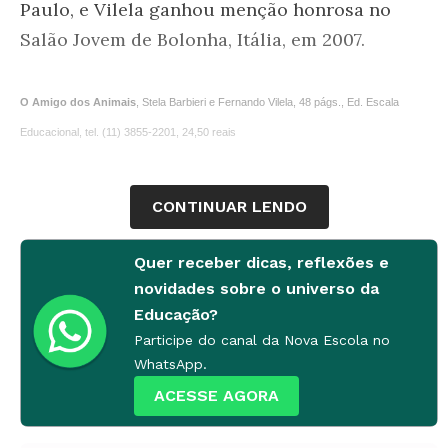
Paulo, e Vilela ganhou menção honrosa no
Salão Jovem de Bolonha, Itália, em 2007.
O Amigo dos Animais
, Stela Barbieri e Fernando Vilela, 48 págs., Ed. Escala
Educacional, tel. (11) 3855-2201, 24,50 reais
CONTINUAR LENDO
Quer receber dicas, reflexões e
novidades sobre o universo da
Educação?
Participe do canal da Nova Escola no
WhatsApp.
ACESSE AGORA