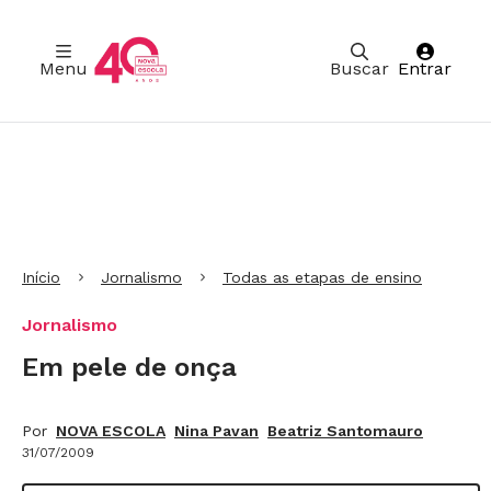
Menu
Buscar
Entrar
Ir para Cabeçalho
Ir para Menu
Ir para conteúdo principal
Ir para Rodapé
Início
Jornalismo
Todas as etapas de ensino
Jornalismo
Em pele de onça
Por
NOVA ESCOLA
Nina Pavan
Beatriz Santomauro
31/07/2009