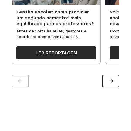
Gestão escolar: como propiciar
Volta às
um segundo semestre mais
acolhime
equilibrado para os professores?
novas ap
Antes da volta às aulas, gestores e
Momentos 
coordenadores devem analisar
ativa pode
resultados, definir prioridades e
para reorg
organizar ações para orientar o
propostas
LER REPORTAGEM
trabalho pedagógico ao longo do
período