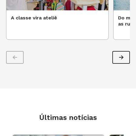
A classe vira ateliê
Do muro
as ruas
Últimas notícias