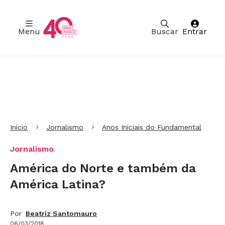
Menu
Buscar
Entrar
Ir para Cabeçalho
Ir para Menu
Ir para conteúdo principal
Ir para Rodapé
Início
Jornalismo
Anos Iniciais do Fundamental
Jornalismo
América do Norte e também da
América Latina?
Por
Beatriz Santomauro
06/03/2018