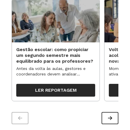
Gestão escolar: como propiciar
Volta às
um segundo semestre mais
acolhime
equilibrado para os professores?
novas ap
Antes da volta às aulas, gestores e
Momentos 
coordenadores devem analisar
ativa pode
resultados, definir prioridades e
para reorg
organizar ações para orientar o
propostas
LER REPORTAGEM
trabalho pedagógico ao longo do
período