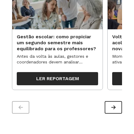
Gestão escolar: como propiciar
Volta às
um segundo semestre mais
acolhime
equilibrado para os professores?
novas ap
Antes da volta às aulas, gestores e
Momentos 
coordenadores devem analisar
ativa pode
resultados, definir prioridades e
para reorg
organizar ações para orientar o
propostas
LER REPORTAGEM
trabalho pedagógico ao longo do
período