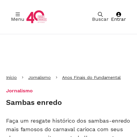
Menu
Buscar
Entrar
Ir para Cabeçalho
Ir para Menu
Ir para conteúdo principal
Ir para Rodapé
Início
Jornalismo
Anos Finais do Fundamental
Jornalismo
Sambas enredo
Faça um resgate histórico dos sambas-enredo
mais famosos do carnaval carioca com seus