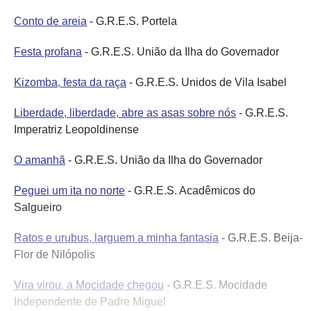
Conto de areia
- G.R.E.S. Portela
Festa profana
- G.R.E.S. União da Ilha do Governador
Kizomba, festa da raça
- G.R.E.S. Unidos de Vila Isabel
Liberdade, liberdade, abre as asas sobre nós
- G.R.E.S.
Imperatriz Leopoldinense
O amanhã
- G.R.E.S. União da Ilha do Governador
Peguei um ita no norte
- G.R.E.S. Acadêmicos do
Salgueiro
Ratos e urubus, larguem a minha fantasia
- G.R.E.S. Beija-
Flor de Nilópolis
Vira virou, a Mocidade chegou
- G.R.E.S. Mocidade
Independente de Padre Miguel