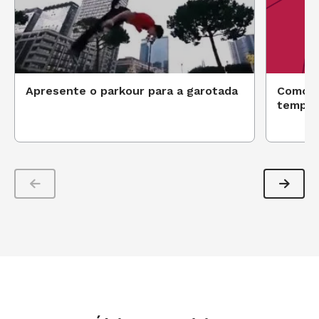
Apresente o parkour para a garotada
Como e
tempor