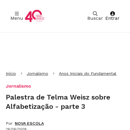
Menu
Buscar
Entrar
Ir para Cabeçalho
Ir para Menu
Ir para conteúdo principal
Ir para Rodapé
Início
Jornalismo
Anos Iniciais do Fundamental
Jornalismo
Palestra de Telma Weisz sobre
Alfabetização - parte 3
Por
NOVA ESCOLA
26/06/2008