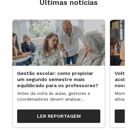
Últimas notícias
Gestão escolar: como propiciar
Volta às
um segundo semestre mais
acolhime
equilibrado para os professores?
novas ap
Antes da volta às aulas, gestores e
Momentos 
coordenadores devem analisar
ativa pode
resultados, definir prioridades e
para reorg
organizar ações para orientar o
propostas
LER REPORTAGEM
trabalho pedagógico ao longo do
período