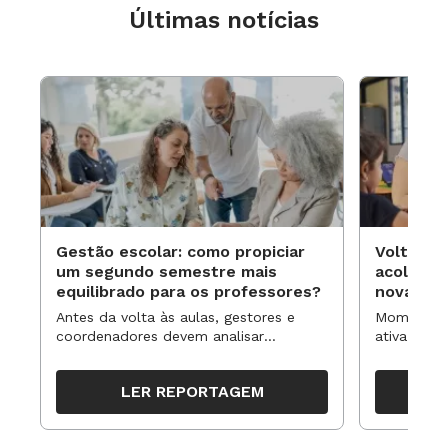
Últimas notícias
Gestão escolar: como propiciar
Volta às
um segundo semestre mais
acolhime
equilibrado para os professores?
novas ap
Antes da volta às aulas, gestores e
Momentos 
coordenadores devem analisar
ativa pode
resultados, definir prioridades e
para reorg
organizar ações para orientar o
propostas
LER REPORTAGEM
trabalho pedagógico ao longo do
período