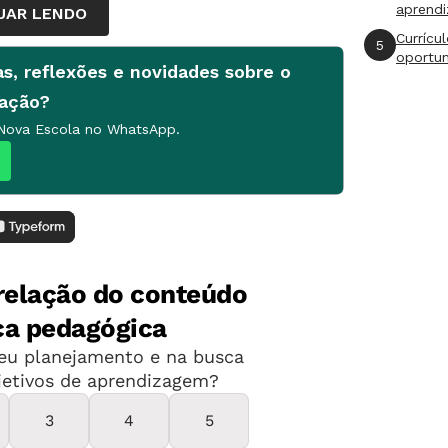
aprend
UAR LENDO
Currícu
5
oportu
as, reflexões e novidades sobre o
cação?
 Nova Escola no WhatsApp.