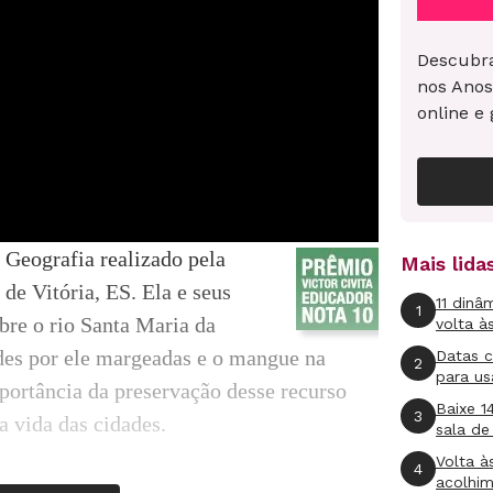
Descubra
nos Anos
online e 
 Geografia realizado pela
Mais lid
de Vitória, ES. Ela e seus
11 dinâ
1
bre o rio Santa Maria da
volta à
des por ele margeadas e o mangue na
Datas 
2
para us
portância da preservação desse recurso
Baixe 1
3
a vida das cidades.
sala de
Volta à
4
acolhi