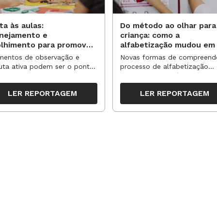
ta às aulas:
Do método ao olhar para
anejamento e
criança: como a
olhimento para promover
alfabetização mudou em
vas aprendizagens
anos?
entos de observação e
Novas formas de compreend
uta ativa podem ser o ponto
processo de alfabetização
partida para reorganizar
influenciaram políticas e
pos, espaços e propostas no
práticas, transformando o en
LER REPORTAGEM
LER REPORTAGEM
undo semestre
da leitura e da escrita