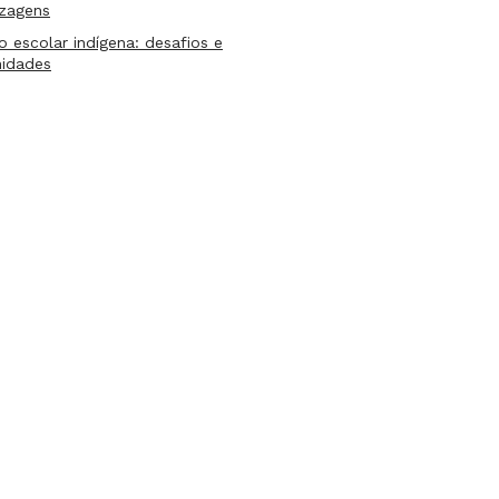
izagens
lo escolar indígena: desafios e
nidades