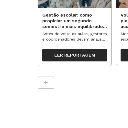
Gestão escolar: como
Vol
propiciar um segundo
pl
semestre mais equilibrado
ac
para os professores?
no
Antes da volta às aulas, gestores
Mom
e coordenadores devem analisar
esc
resultados, definir prioridades e
de 
organizar ações para orientar o
tem
LER REPORTAGEM
trabalho pedagógico ao longo
seg
do período