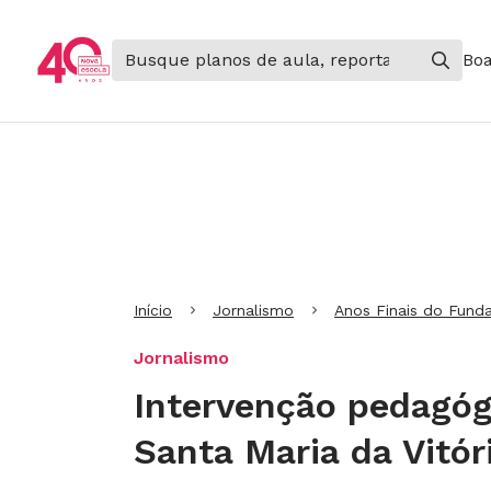
Boa
Ir para Cabeçalho
Ir para Menu
Ir para conteúdo principal
Ir para Rodapé
Início
Jornalismo
Anos Finais do Fund
Jornalismo
Intervenção pedagóg
Santa Maria da Vitór