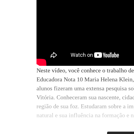
Neste vídeo, você conhece o trabalho de
Educadora Nota 10 Maria Helena Klein, 
alunos fizeram uma extensa pesquisa so
Vitória. Conheceram sua nascente, cida
região de sua foz. Estudaram sobre a im
natural e sua influência na formação e n