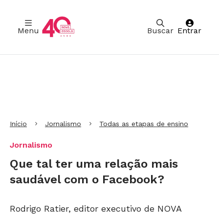
Menu
Buscar
Entrar
Ir para Cabeçalho
Ir para Menu
Ir para conteúdo principal
Ir para Rodapé
Início
Jornalismo
Todas as etapas de ensino
Jornalismo
Que tal ter uma relação mais
saudável com o Facebook?
Rodrigo Ratier, editor executivo de NOVA