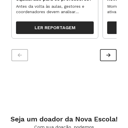
Antes da volta às aulas, gestores e
Momentos 
coordenadores devem analisar
ativa pode
resultados, definir prioridades e
para reorg
organizar ações para orientar o
propostas
LER REPORTAGEM
trabalho pedagógico ao longo do
período
Seja um doador da Nova Escola!
Com sua doação, podemos