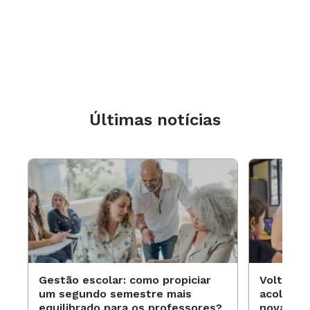
Últimas notícias
Gestão escolar: como propiciar
Volta às
um segundo semestre mais
acolhime
equilibrado para os professores?
novas ap