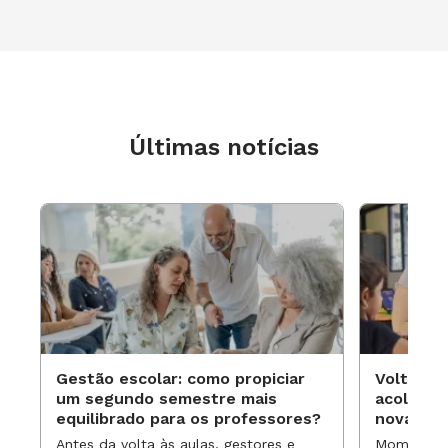
Últimas notícias
Gestão escolar: como propiciar
Volta às
um segundo semestre mais
acolhime
equilibrado para os professores?
novas ap
Antes da volta às aulas, gestores e
Momentos 