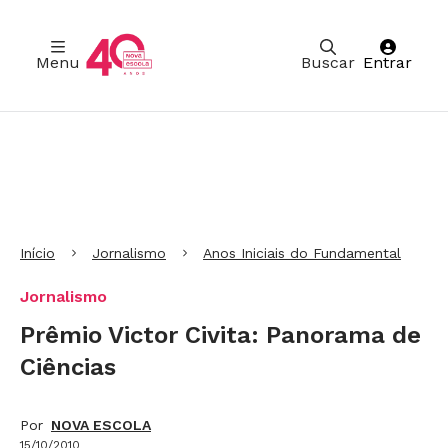
Menu
Buscar
Entrar
Ir para Cabeçalho
Ir para Menu
Ir para conteúdo principal
Ir para Rodapé
Início
Jornalismo
Anos Iniciais do Fundamental
Jornalismo
Prêmio Victor Civita: Panorama de
Ciências
Por
NOVA ESCOLA
15/10/2010