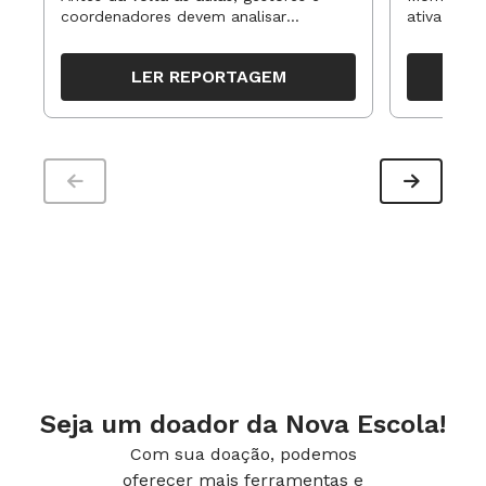
coordenadores devem analisar
ativa pode
resultados, definir prioridades e
para reorg
organizar ações para orientar o
propostas
LER REPORTAGEM
trabalho pedagógico ao longo do
período
Seja um doador da Nova Escola!
Com sua doação, podemos
oferecer mais ferramentas e