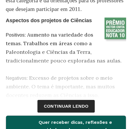
esta categoria e dá orientações para os professores
que desejam participar em 2011.
Aspectos dos projetos de Ciências
Aumento na variedade dos
Positivos:
temas. Trabalhos em áreas como a
Paleontologia e Ciências da Terra,
tradicionalmente pouco exploradas nas aulas.
Excesso de projetos sobre o meio
Negativos:
ambiente. O tema é importante, mas muitos
docentes reduzem as Ciências a isso,
esquecendo-se dos conteúdos clássicos de
CONTINUAR LENDO
Biologia, Química e Física.
Quer receber dicas, reflexões e