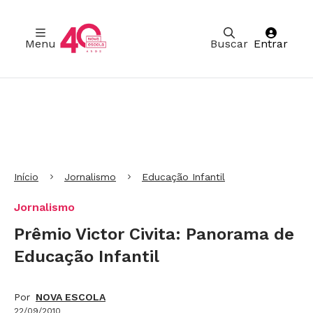
Menu
Buscar
Entrar
Ir para Cabeçalho
Ir para Menu
Ir para conteúdo principal
Ir para Rodapé
Início
Jornalismo
Educação Infantil
Jornalismo
Prêmio Victor Civita: Panorama de
Educação Infantil
Por
NOVA ESCOLA
22/09/2010