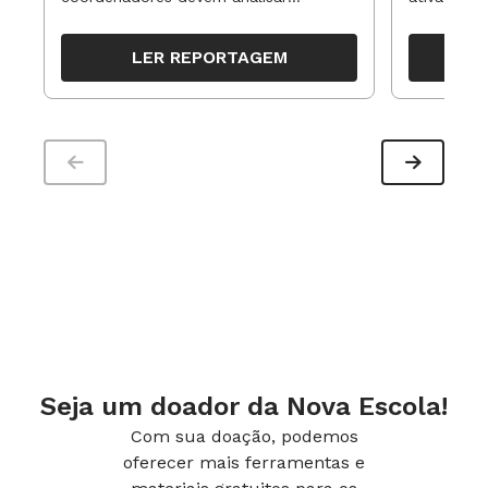
resultados, definir prioridades e
para reorg
organizar ações para orientar o
propostas
LER REPORTAGEM
trabalho pedagógico ao longo do
período
Seja um doador da Nova Escola!
Com sua doação, podemos
oferecer mais ferramentas e