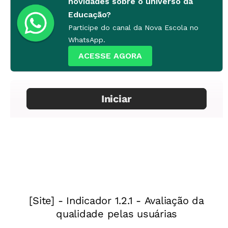
novidades sobre o universo da
mas desenvolvem pouco a
Educação?
aprendizagem dos pequenos.
Participe do canal da Nova Escola no
WhatsApp.
ACESSE AGORA