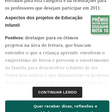
enviados para esta categoria e dá orientações para
os professores que desejam participar em 2011.
Aspectos dos projetos de Educação
Infantil
destaque para os ótimos
Positivos:
projetos na área de leitura, que buscam
entender o que a criança aprende, envolvem o
empréstimo de livros e preveem o envolvimento
da família para desenvolver o hábito de ler.
Outra boa notícia é que diminuíram os projetos
de cunho moralista, do tipo 'faça isso, não faça
aquilo', inadequados a uma fase que deve
CONTINUAR LENDO
privilegiar a exploração do mundo.
Quer receber dicas, reflexões e
trabalhos que focam muito o cuidar,
Negativos: