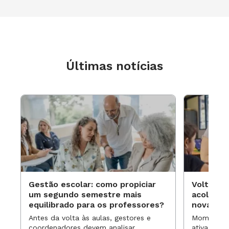
Últimas notícias
Gestão escolar: como propiciar
Volta às
um segundo semestre mais
acolhime
equilibrado para os professores?
novas ap
Antes da volta às aulas, gestores e
Momentos 
coordenadores devem analisar
ativa pode