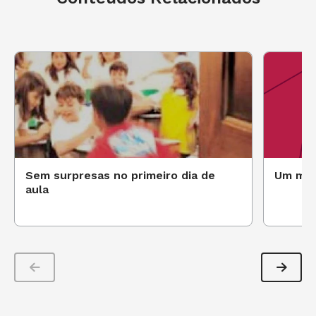
Sem surpresas no primeiro dia de
Um mun
aula