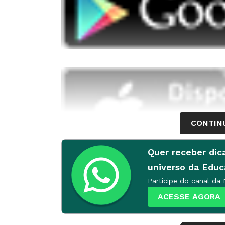
CONTIN
Quer receber dic
universo da Edu
O escritor, professor e roteirista Jorge
Participe do canal da
Pequeno Príncipe', de Antoine de Saint-
ACESSE AGORA
este um livro imperdível e conta como t