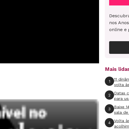
Descubra
nos Anos
online e 
Mais lid
11 dinâ
1
volta à
Datas 
2
para us
Baixe 1
3
sala de
Volta à
4
acolhi