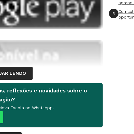
aprend
Currícu
5
oportu
UAR LENDO
as, reflexões e novidades sobre o
cação?
 Miguel Marinho recomenda a leitura de 'O
 Nova Escola no WhatsApp.
Exupéry. Ele explica por que considera
eve contato com o livro pela primeira vez.