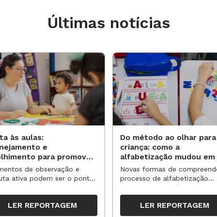
Últimas notícias
ta às aulas:
Do método ao olhar para
anejamento e
criança: como a
olhimento para promover
alfabetização mudou em
vas aprendizagens
anos?
entos de observação e
Novas formas de compreend
uta ativa podem ser o ponto
processo de alfabetização
partida para reorganizar
influenciaram políticas e
pos, espaços e propostas no
práticas, transformando o en
LER REPORTAGEM
LER REPORTAGEM
undo semestre
da leitura e da escrita