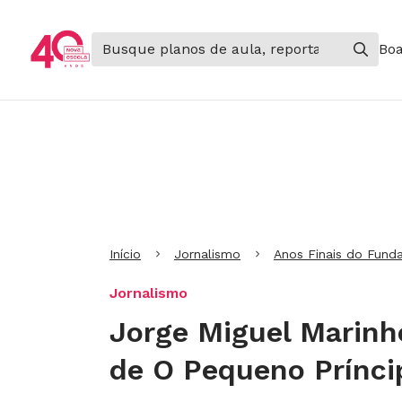
Boa
Ir para Cabeçalho
Ir para Menu
Ir para conteúdo principal
Ir para Rodapé
Início
Jornalismo
Anos Finais do Fund
Jornalismo
Jorge Miguel Marinh
de O Pequeno Prínci