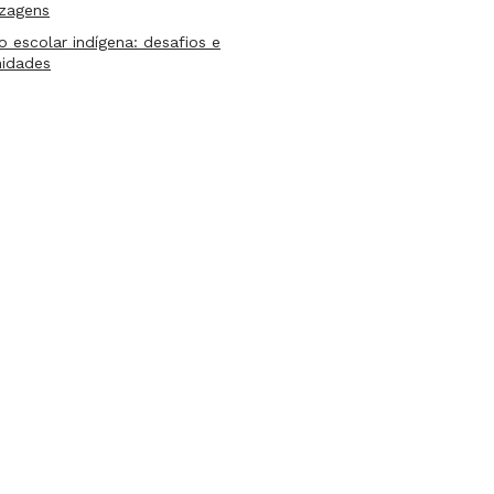
izagens
lo escolar indígena: desafios e
nidades