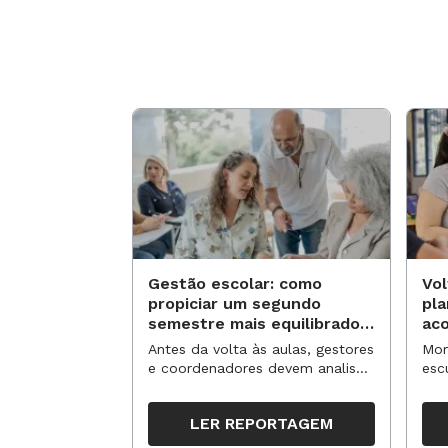
Gestão escolar: como
Vol
propiciar um segundo
pl
semestre mais equilibrado
ac
para os professores?
no
Antes da volta às aulas, gestores
Mom
e coordenadores devem analisar
esc
resultados, definir prioridades e
de 
organizar ações para orientar o
tem
LER REPORTAGEM
trabalho pedagógico ao longo
seg
do período