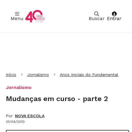
Menu
Buscar
Entrar
Ir para Cabeçalho
Ir para Menu
Ir para conteúdo principal
Ir para Rodapé
Início
Jornalismo
Anos Iniciais do Fundamental
Jornalismo
Mudanças em curso - parte 2
Por
NOVA ESCOLA
01/04/2010