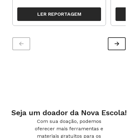
resultados, definir prioridades e
para reorg
organizar ações para orientar o
propostas
LER REPORTAGEM
trabalho pedagógico ao longo do
período
Seja um doador da Nova Escola!
Com sua doação, podemos
oferecer mais ferramentas e
materiais gratuitos para os