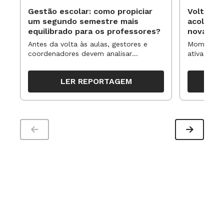
Gestão escolar: como propiciar
Volta às
um segundo semestre mais
acolhime
equilibrado para os professores?
novas ap
Antes da volta às aulas, gestores e
Momentos 
coordenadores devem analisar
ativa pode
resultados, definir prioridades e
para reorg
organizar ações para orientar o
propostas
LER REPORTAGEM
trabalho pedagógico ao longo do
período