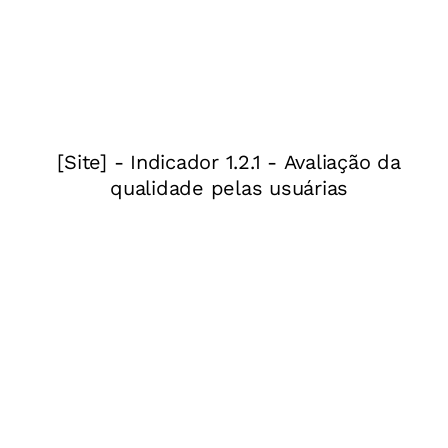
diferentes.
Visita a uma exposição
Em outra etapa da
sequência, a professora Paula também serviu
como mediadora em uma visita a uma
exposição de arte. A turma conheceu pinturas e
esculturas de diferentes períodos, feitas por