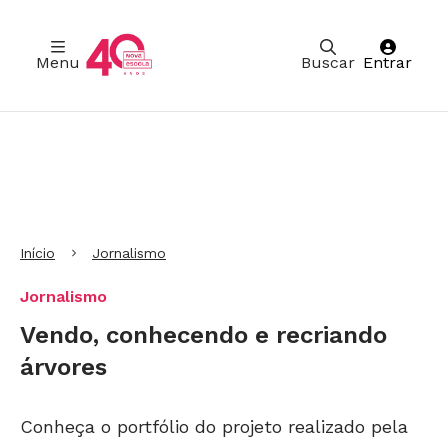
Menu
Buscar
Entrar
Ir para Cabeçalho
Ir para Menu
Ir para conteúdo principal
Ir para Rodapé
Início
Jornalismo
Jornalismo
Vendo, conhecendo e recriando
árvores
Conheça o portfólio do projeto realizado pela