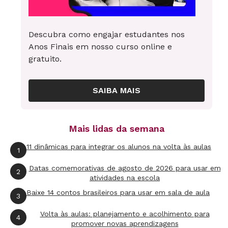
Descubra como engajar estudantes nos
Anos Finais em nosso curso online e
gratuito.
SAIBA MAIS
Novos desenhos e colagens
Com base nas
Mais lidas da semana
referências apresentadas e em debates
realizados em sala, os alunos do 1º ano
11 dinâmicas para integrar os alunos na volta às aulas
1
produziram uma série de desenhos e colagens
Datas comemorativas de agosto de 2026 para usar em
2
sobre as árvores. Assim, eles aprenderam que
atividades na escola
não era necessário ter modelos para copiar e
Baixe 14 contos brasileiros para usar em sala de aula
3
que cada um poderia desenvolver o seu próprio
Volta às aulas: planejamento e acolhimento para
4
olhar artístico sobre um determinado tema,
promover novas aprendizagens