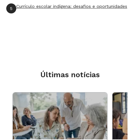
explorando técnicas, cores e formas variadas.
Currículo escolar indígena: desafios e oportunidades
5
Últimas notícias