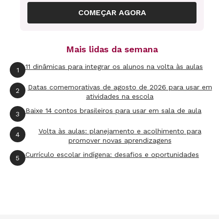
científico, por exemplo, não deve ser repetido
COMEÇAR AGORA
em classe exatamente do jeito como está nos
livros. As informações precisam ser trabalhadas
e preparadas para serem repassadas aos
Mais lidas da semana
estudantes. E é elementar entender quem são
11 dinâmicas para integrar os alunos na volta às aulas
1
esses estudantes. Por isso, enquanto se
aprendem quem são eles e o que sabem, podem
Datas comemorativas de agosto de 2026 para usar em
2
atividades na escola
ocorrer desvios de rota", analisa.
Baixe 14 contos brasileiros para usar em sala de aula
3
Outros fatores, menos ligados ao nível de
Volta às aulas: planejamento e acolhimento para
4
promover novas aprendizagens
conhecimento dos alunos, também podem
Currículo escolar indígena: desafios e oportunidades
5
influenciar a rotina desenhada. A previsão
inicial de que as atividades devem ter
continuidade com tarefas como a lição de casa
pode não ser concretizada. "Por motivos