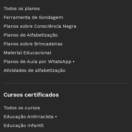
seus objetivos
Todos os planos
Os alunos são a referência para a
Ferramenta de Sondagem
elaboração de um plano. É preciso
Planos sobre Consciência Negra
acompanhar o desenvolvimento deles
Planos de Alfabetização
Planos sobre Brincadeiras
O plano é uma previsão, sujeita a erros. Daí
Material Educacional
a importância em mudar
Planos de Aula por WhatsApp •
Atividades de alfabetização
Cursos certificados
Todos os cursos
Educação Antirracista •
Educação Infantil