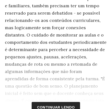
e familiares, também precisam ter um tempo
reservado para serem debatidos - se possível
relacionando-os aos conteúdos curriculares,
mas logicamente sem forçar conexões
distantes. O cuidado de monitorar as aulas e o
comportamento dos estudantes periodicamente
é determinante para perceber a necessidade de
pequenos ajustes, pausas, acelerações,
mudanças de rota ou mesmo a retomada de
algumas informações que não foram
aprendidas de forma consistente pela turma. "É
uma questão de bom senso. O planejamento
inicial é feito sem que o docente conheça seus
alunos. É com a interação e com o próprio tato
CONTINUAR LENDO
que o educador vai perceber o que vai manter