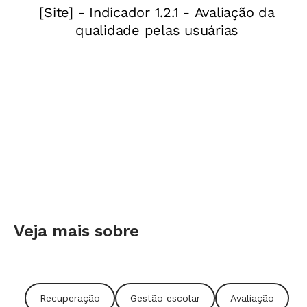
não ajudaram no entendimento dos conceitos
trabalhados. Nos registros, entram ainda as
cartas que foram tiradas da manga para
contornar eventuais sustos durante a aula. "Ao
escrever, você cria uma distância do que foi
feito, o que ajuda na ref lexão sobre os
procedimentos utilizados", explica Neide Noffs,
professora de Didática e Metodologia do Ensino
da Pontifícia Universidade Católica de São
Paulo (PUC-SP). "É com essa prática que o
profissional consegue ter noção dos limites da
Veja mais sobre
flexibilidade do planejamento. Ele deve se
perguntar se sua explicação surtiu efeito e os
objetivos foram alcançados. Se não foram, cabe
Recuperação
Gestão escolar
Avaliação
cogitar alguma alteração de rota", argumenta.