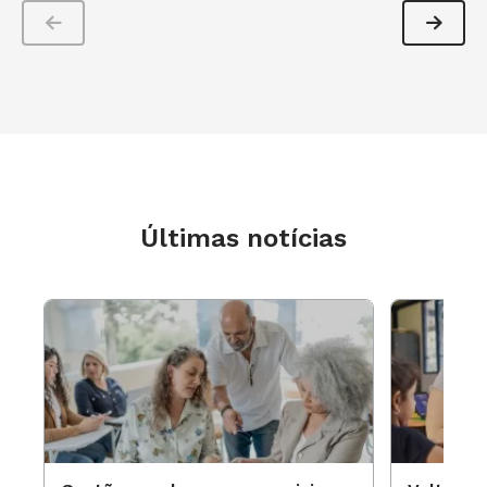
rotineiro se erra menos. O problema é que
muitas vezes o aprendizado passa a ser
significativo exatamente quando você faz uma
pausa para contextualizar certo tema, fugindo
do script", diz Newton Bryan, professor de
Planejamento e Gestão Educacional da
Faculdade de Educação da Universidade
Estadual de Campinas (Unicamp).
Últimas notícias
Segundo ele, no entanto, devem ser tomados
cuidados na hora de incluir novos assuntos na
pauta. "Ignorar não é o caso. São muitos games,
vídeos e seriados que podem servir de
inspiração. Mas é preciso ter uma boa formação
para dar guinadas consideráveis. Um docente