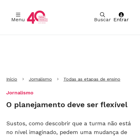
Menu
Buscar
Entrar
Ir para Cabeçalho
Ir para Menu
Ir para conteúdo principal
Ir para Rodapé
Início
Jornalismo
Todas as etapas de ensino
Jornalismo
O planejamento deve ser flexível
Sustos, como descobrir que a turma não está
no nível imaginado, pedem uma mudança de