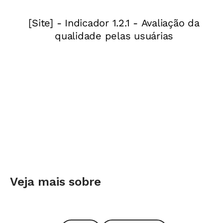
inaugurado em 1914.
Inspiração parisiense
Avenida Central, atual Rio
Branco, um ano após a instalação de
Veja mais sobre
iluminação incandescente, 1906. Até hoje é uma
das principais do Rio e não recebe carros.