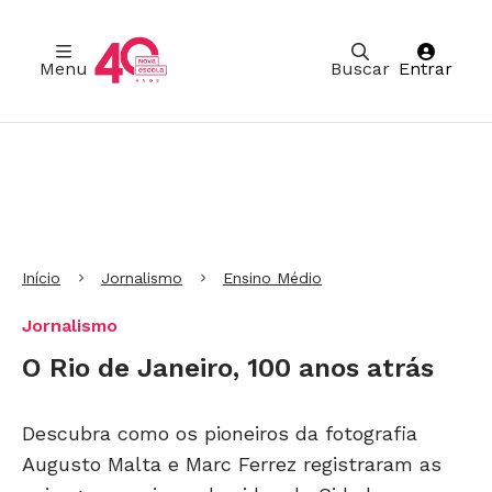
Menu
Buscar
Entrar
Ir para Cabeçalho
Ir para Menu
Ir para conteúdo principal
Ir para Rodapé
Início
Jornalismo
Ensino Médio
Jornalismo
O Rio de Janeiro, 100 anos atrás
Descubra como os pioneiros da fotografia
Augusto Malta e Marc Ferrez registraram as