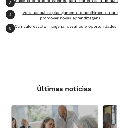
Baixe 14 contos brasileiros para usar em sala de aula
3
Volta às aulas: planejamento e acolhimento para
4
promover novas aprendizagens
Currículo escolar indígena: desafios e oportunidades
5
Cartão postal
Pão de Açúcar, Outeiro da Glória
e bairro da Glória, vistos do bairro de Santa
Teresa, região central do Rio de Janeiro, c. 1885.
Últimas notícias