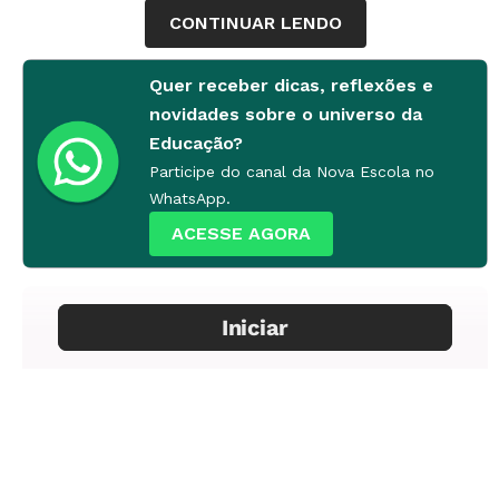
Janeiro só ganharia força a partir da década de
CONTINUAR LENDO
1930.
Quer receber dicas, reflexões e
novidades sobre o universo da
Educação?
Participe do canal da Nova Escola no
WhatsApp.
ACESSE AGORA
Ponto estratégico
Pedra do Forte de
Copacabana, atual Posto 6, com o Morro Dois
Irmãos ao fundo, c. 1895. O Forte, que hoje
abriga o Museu do Exército Brasileiro, seria