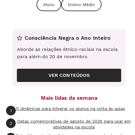
Aluno
Ensino Médio
Consciência Negra o Ano Inteiro
Aborde as relações étnico-raciais na escola
para além do 20 de novembro
VER CONTEÚDOS
Zona portuária
Vista aérea da Praça Mauá e
avenida Rio Branco, no Centro, c. 1921. A região
Mais lidas da semana
é hoje um dos pontos de renovação das obras
do Porto Maravilha.
11 dinâmicas para integrar os alunos na volta às aulas
1
Datas comemorativas de agosto de 2026 para usar em
2
atividades na escola