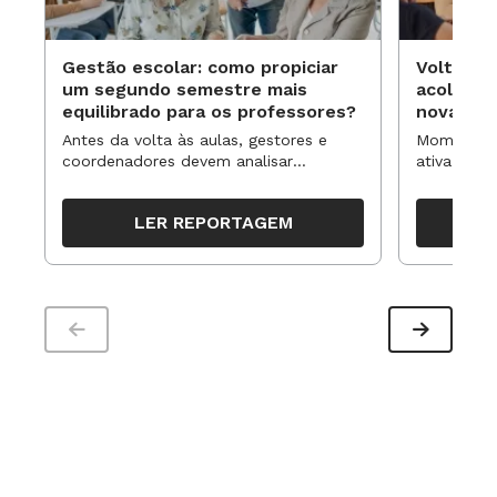
Gestão escolar: como propiciar
Volta às
um segundo semestre mais
acolhime
equilibrado para os professores?
novas ap
Antes da volta às aulas, gestores e
Momentos 
coordenadores devem analisar
ativa pode
resultados, definir prioridades e
para reorg
organizar ações para orientar o
propostas
LER REPORTAGEM
trabalho pedagógico ao longo do
período