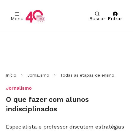
Menu
Buscar
Entrar
Ir para Cabeçalho
Ir para Menu
Ir para conteúdo principal
Ir para Rodapé
Início
Jornalismo
Todas as etapas de ensino
Jornalismo
O que fazer com alunos
indisciplinados
Especialista e professor discutem estratégias