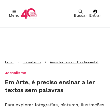
Menu
Buscar
Entrar
Ir para Cabeçalho
Ir para Menu
Ir para conteúdo principal
Ir para Rodapé
Início
Jornalismo
Anos Iniciais do Fundamental
Jornalismo
Em Arte, é preciso ensinar a ler
textos sem palavras
Para explorar fotografias, pinturas, ilustrações