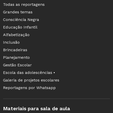
Todas as reportagens
Indica o que é perceptível na imagem:
Descrição
Grandes temas
a menina está deitada na grama, possivelmente
Consciência Negra
em um parque ou jardim, usa camisa pouco
Educação Infantil
abotoada, tem os olhos voltados para o alto e
Alfabetização
bochechas ruborizadas
Inclusão
Brincadeiras
Diz respeito aos aspectos formais da
Análise
Planejamento
obra: a pintura é realista, a figura da menina
Gestão Escolar
ocupa o primeiro plano e tem cores claras, com
Escola das adolescências •
exceção das bochechas e lábios, em contraste
Galeria de projetos escolares
com o fundo escuro
Reportagens por Whatsapp
Contar o que se vê e como se vê e imaginar
significados
Materiais para sala de aula