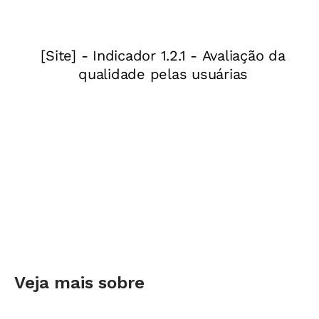
científicos estão a serviço de uma compreensão
da obra de arte que vá além das aparências ou
do simples "gostei" ou "não gostei".
Na prática da sala de aula, a leitura em Arte se
dá em cinco etapas principais. A inicial é aquela
em que se tem a percepção geral da obra, o
resultado do trabalho do artista - é o que os
especialistas denominam de aquecimento do
olhar. Um mergulho mais profundo é realizado
nas três fases seguintes - descrição (a
desconstrução da imagem), análise (a
investigação sobre os meios utilizados) e
Veja mais sobre
interpretação (hipóteses sobre o significado da
obra, considerando a vida do artista e as