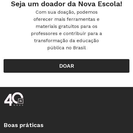
Seja um doador da Nova Escola!
Na EMEF Guilherme
Com sua doação, podemos
de Almeida, a turma
oferecer mais ferramentas e
materiais gratuitos para os
da 6ª série
professores e contribuir para a
desenvolve as três
transformação da educação
etapas de leitura da
pública no Brasil
obra
Moça com Livro
,
de Almeida Júnior
DOAR
Moça com Livro
, de Almeida Júnior.
Foto: Samuel Esteves
(1850-1899)
Hipóteses sobre o significado: a
Interpretação
Rodapé da Nova Escola
postura da menina remete a uma cena de lazer,
seu ar pensativo ao marcar a página do livro
pode indicar que ela leu um trecho que a fez
devanear
Boas práticas