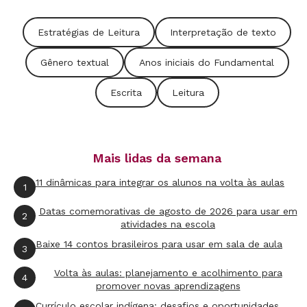
condições em que a obra foi produzida, ou seja,
Estratégias de Leitura
Interpretação de texto
as informações de contexto). Apenas depois de
tudo isso é que o aluno realiza uma nova
Gênero textual
Anos iniciais do Fundamental
produção, inspirada pela obra lida - é o
Escrita
Leitura
momento da releitura (atenção: não se trata de
reprodução da obra), que pode ser mais bem
desenvolvida com a ajuda de anotações e
Mais lidas da semana
comentários.
11 dinâmicas para integrar os alunos na volta às aulas
1
Gêneros privilegiados em Arte
Datas comemorativas de agosto de 2026 para usar em
2
atividades na escola
Realizadas com base em uma gramática
Imagem
Baixe 14 contos brasileiros para usar em sala de aula
3
característica - a visual -, utilizam formas,
Volta às aulas: planejamento e acolhimento para
4
cores, volumes e texturas para construir um
promover novas aprendizagens
sentido.
Currículo escolar indígena: desafios e oportunidades