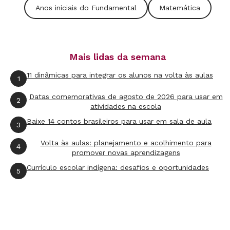
leva-se em conta todo o caos de relações entre
Anos iniciais do Fundamental
Matemática
eles e a capacidade que cada estudante tem de
estabelecer as conexões.
Mais lidas da semana
Essa maneira de ensinar considera ainda que a
11 dinâmicas para integrar os alunos na volta às aulas
1
criança traz de seu meio cultural uma série de
Datas comemorativas de agosto de 2026 para usar em
procedimentos no trato com os números,
2
atividades na escola
formados corriqueiramente nas situações em
Baixe 14 contos brasileiros para usar em sala de aula
3
que é preciso fazer cálculos para tomar
Volta às aulas: planejamento e acolhimento para
decisões: o pagamento de uma conta na
4
promover novas aprendizagens
padaria, a repartição de doces e a contagem ou
Currículo escolar indígena: desafios e oportunidades
5
a troca de figurinhas, para citar apenas alguns
exemplos. A você, cabe descobrir em que
mundo cada aluno está sintonizado - como está
pensando, que procedimentos está adotando,