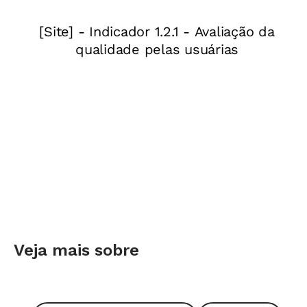
O algoritmo da divisão (os passos para montar
a continha armada) continua a ser
sistematizado na 3ª série. Mas até lá a garotada
vai estar muito mais à vontade com as noções
das operações. Assim, o momento de aprender a
receita mais econômica para fazer a conta
acaba sendo muito menos traumático.
Aprendizagem em rede
O ensino da Matemática que se propõe nessa
abordagem considera que a aprendizagem
Veja mais sobre
inicial da disciplina pode se dar de forma mais
enredada, sem que os conceitos apareçam
isoladamente, um após o outro. Em vez disso,