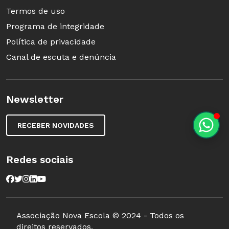
individuais (como no final do primeiro
Termos de uso
semestre).
Programa de integridade
Política de privacidade
2. Sorte no dado
Canal de escuta e denúncia
Um jogador lança o
dado (feito de
Newsletter
papelão e montado
pela garotada): o
RECEBER NOVIDADES
número obtido na
sorte determina
Redes sociais
Foto: Tamires Kopp
quantos copinhos
plásticos cada um
deles deve pegar. Observe que o punhado de
sementes equivale ao dividendo e o número de
Associação Nova Escola © 2024 - Todos os
direitos reservados.