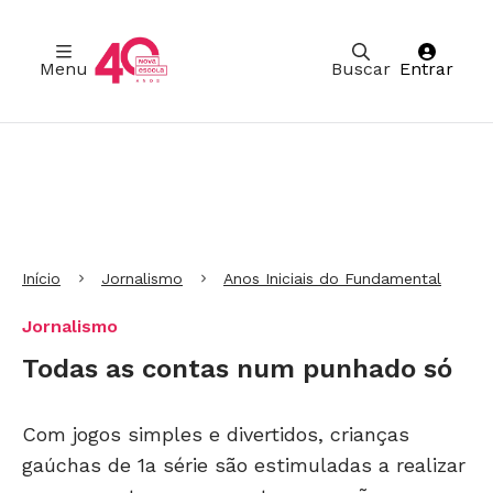
Menu
Buscar
Entrar
Ir para Cabeçalho
Ir para Menu
Ir para conteúdo principal
Ir para Rodapé
Início
Jornalismo
Anos Iniciais do Fundamental
Jornalismo
Todas as contas num punhado só
Com jogos simples e divertidos, crianças
gaúchas de 1a série são estimuladas a realizar