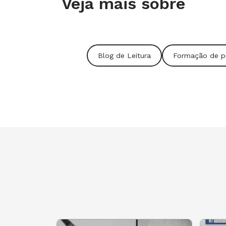
Veja mais sobre
Fátima Fonseca, coordenadora pedag
Comunidade Educativa Cedac, fala ne
gestores precisam garantir para a co
Blog de Leitura
Formação de p
Vinicius de Moraes
Você sabe tudo sobre o poetinha? Tes
Espero que tenham gostado das ind
CLUBE e me contem o que acharam aq
Até o próximo post,
Anna Rachel