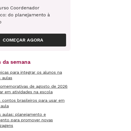
urso Coordenador
co: do planejamento à
o
COMEÇAR AGORA
as da semana
micas para integrar os alunos na
s aulas
comemorativas de agosto de 2026
ar em atividades na escola
4 contos brasileiros para usar em
 aula
s aulas: planejamento e
mento para promover novas
izagens