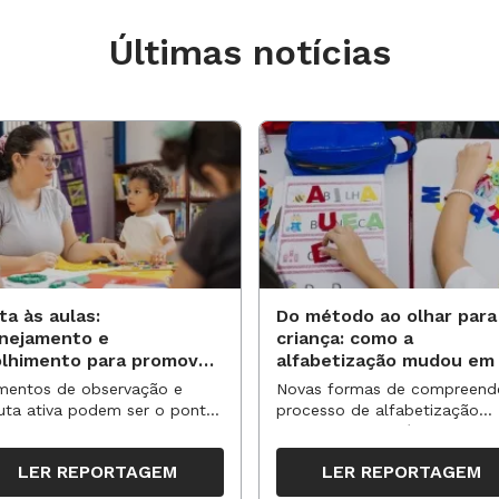
Últimas notícias
ta às aulas:
Do método ao olhar para
anejamento e
criança: como a
olhimento para promover
alfabetização mudou em
vas aprendizagens
anos?
entos de observação e
Novas formas de compreend
uta ativa podem ser o ponto
processo de alfabetização
partida para reorganizar
influenciaram políticas e
pos, espaços e propostas no
práticas, transformando o en
LER REPORTAGEM
LER REPORTAGEM
undo semestre
da leitura e da escrita