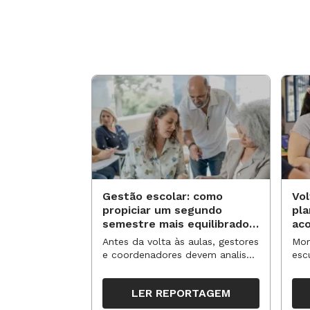
Gestão escolar: como
Vol
propiciar um segundo
pl
semestre mais equilibrado
ac
para os professores?
no
Antes da volta às aulas, gestores
Mom
e coordenadores devem analisar
esc
resultados, definir prioridades e
de 
organizar ações para orientar o
tem
LER REPORTAGEM
trabalho pedagógico ao longo
seg
do período