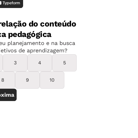
tora em Educação Regina Scarpa
 e da escrita no processo de
ngua era muito complicado, mas os
 para iniciar a leitura no idioma do
 auxiliar a garotada a identificar as
l
várias escolas, pesquisadores e
ram sobre como trabalhar a leitura e a
estarem alfabetizadas na pré-escola.