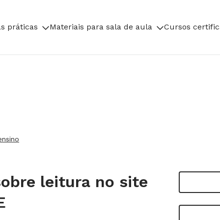
s práticas
Materiais para sala de aula
Cursos certifi
ensino
bre leitura no site
E