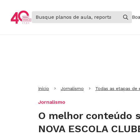
Boa
Ir para Cabeçalho
Ir para Menu
Ir para conteúdo principal
Ir para Rodapé
Início
Jornalismo
Todas as etapas de 
Jornalismo
O melhor conteúdo so
NOVA ESCOLA CLUB