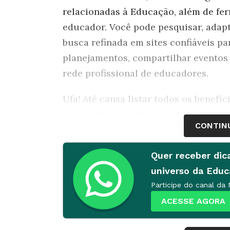
relacionadas à Educação, além de fer
educador. Você pode pesquisar, adapt
busca refinada em sites confiáveis pa
planejamentos, compartilhar eventos 
rede profissional de educadores.
Ufa! Até cansa listar todos os benefíc
mais, a dica é visitar
este post
do blog
CONTIN
garantir que vale a pena entrar já 
cadastro e aproveitar o período de d
Quer receber dic
Para você ter uma ideia do que está di
universo da Edu
conteúdos imperdíveis relacionados a
Participe do canal da
Confira a seguir!
ACESSE AGORA
Grandes Diálogos