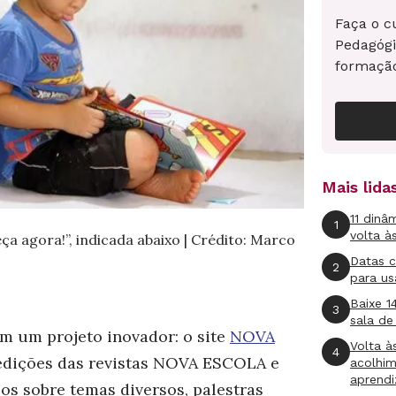
Faça o c
Pedagógi
formaçã
Mais lid
11 dinâ
1
volta à
a agora!”, indicada abaixo | Crédito: Marco
Datas 
2
para us
Baixe 1
3
sala de
m um projeto inovador: o site
NOVA
Volta à
4
 edições das revistas NOVA ESCOLA e
acolhi
aprend
s sobre temas diversos, palestras