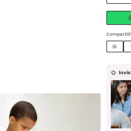
Compartilh
Invis