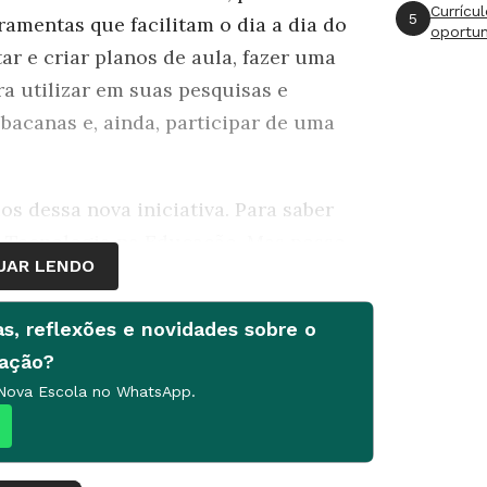
Currícu
5
ramentas que facilitam o dia a dia do
oportu
ar e criar planos de aula, fazer uma
ra utilizar em suas pesquisas e
bacanas e, ainda, participar de uma
ios dessa nova iniciativa. Para saber
 Tecnologia na Educação. Mas posso
UAR LENDO
no NOVA ESCOLA CLUBE, fazer seu
egustação que vai até 31 de outubro.
as, reflexões e novidades sobre o
sponível por lá, eu fiz uma lista de
cação?
o tema que nos é caro: a leitura.
 Nova Escola no WhatsApp.