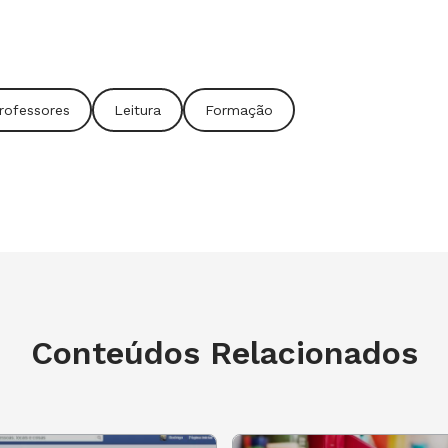
ógica da área de Língua Portuguesa da
sse vídeo sobre as condições que os
nstrução de um ambiente leitor.
rofessores
Leitura
Formação
te seus conhecimentos e tire a prova.
icações! Naveguem pelo NOVA ESCOLA
ui nos comentários.
Conteúdos Relacionados