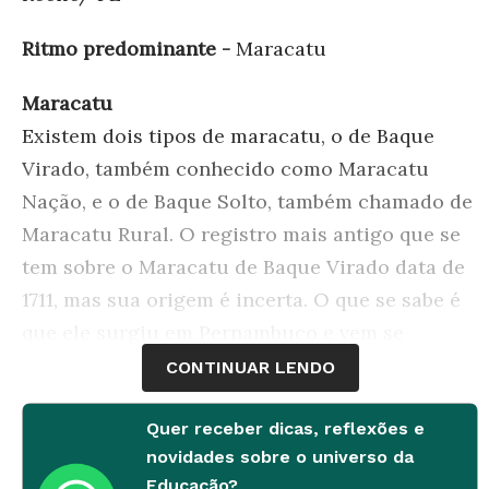
Ritmo predominante -
Maracatu
Maracatu
Existem dois tipos de maracatu, o de Baque
Virado, também conhecido como Maracatu
Nação, e o de Baque Solto, também chamado de
Maracatu Rural. O registro mais antigo que se
tem sobre o Maracatu de Baque Virado data de
1711, mas sua origem é incerta. O que se sabe é
que ele surgiu em Pernambuco e vem se
transformando desde então. A manifestação tem
CONTINUAR LENDO
relação com o candomblé (religião de matriz
africana) e com a coroação de escravos negros,
Quer receber dicas, reflexões e
novidades sobre o universo da
antiga estratégia de dominação desse povo
Educação?