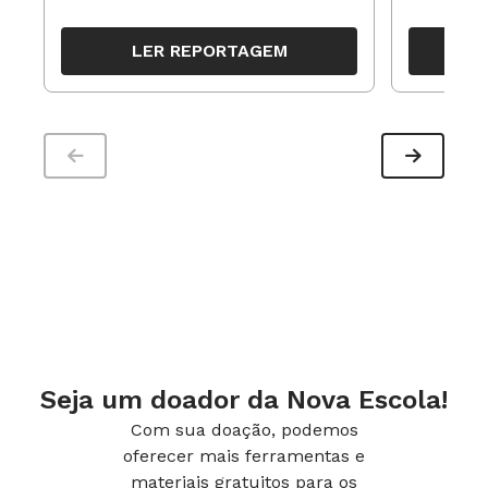
resultados, definir prioridades e
para reorg
organizar ações para orientar o
propostas
LER REPORTAGEM
trabalho pedagógico ao longo do
período
Seja um doador da Nova Escola!
Com sua doação, podemos
oferecer mais ferramentas e
materiais gratuitos para os