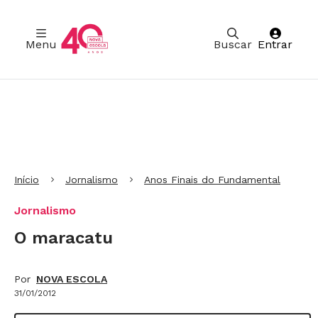
Menu
Buscar
Entrar
Ir para Cabeçalho
Ir para Menu
Ir para conteúdo principal
Ir para Rodapé
Início
Jornalismo
Anos Finais do Fundamental
Jornalismo
O maracatu
Por
NOVA ESCOLA
31/01/2012