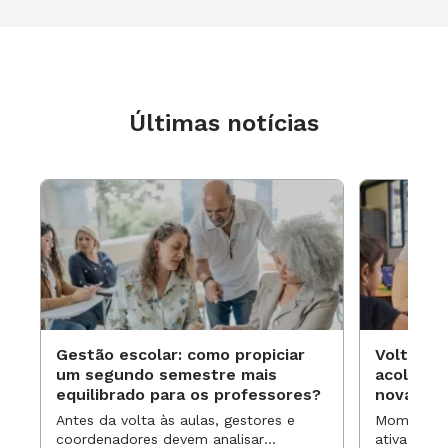
Últimas notícias
Gestão escolar: como propiciar
Volta às
um segundo semestre mais
acolhime
equilibrado para os professores?
novas ap
Antes da volta às aulas, gestores e
Momentos 
coordenadores devem analisar
ativa pode