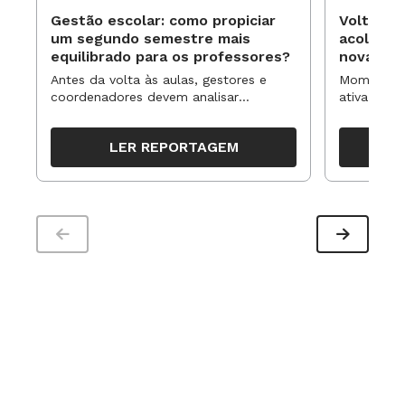
Gestão escolar: como propiciar
Volta às
um segundo semestre mais
acolhime
equilibrado para os professores?
novas ap
Antes da volta às aulas, gestores e
Momentos 
coordenadores devem analisar
ativa pode
resultados, definir prioridades e
para reorg
organizar ações para orientar o
propostas
LER REPORTAGEM
trabalho pedagógico ao longo do
período