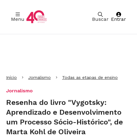
Menu
Buscar
Entrar
Ir para Cabeçalho
Ir para Menu
Ir para conteúdo principal
Ir para Rodapé
Início
Jornalismo
Todas as etapas de ensino
Jornalismo
Resenha do livro "Vygotsky:
Aprendizado e Desenvolvimento
um Processo Sócio-Histórico", de
Marta Kohl de Oliveira