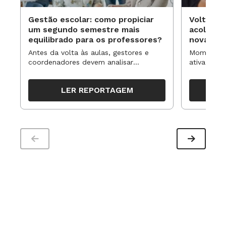
Gestão escolar: como propiciar
Volta às
um segundo semestre mais
acolhime
equilibrado para os professores?
novas ap
Antes da volta às aulas, gestores e
Momentos 
coordenadores devem analisar
ativa pode
resultados, definir prioridades e
para reorg
organizar ações para orientar o
propostas
LER REPORTAGEM
trabalho pedagógico ao longo do
período