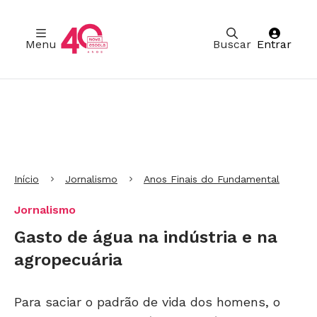
Menu
Buscar
Entrar
Ir para Cabeçalho
Ir para Menu
Ir para conteúdo principal
Ir para Rodapé
Início
Jornalismo
Anos Finais do Fundamental
Jornalismo
Gasto de água na indústria e na
agropecuária
Para saciar o padrão de vida dos homens, o