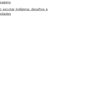
izagens
lo escolar indígena: desafios e
nidades