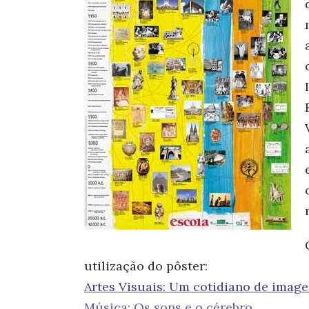
utilização do pôster:
Artes Visuais: Um cotidiano de imag
Música: Os sons e o cérebro