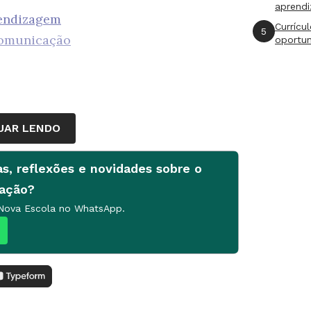
aprend
rendizagem
Currícu
5
comunicação
oportu
UAR LENDO
as, reflexões e novidades sobre o
cação?
 Nova Escola no WhatsApp.