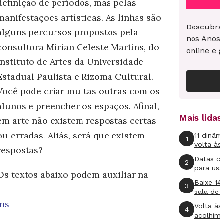
definição de períodos, mas pelas
manifestações artísticas. As linhas são
Descubra
alguns percursos propostos pela
nos Anos
consultora Mirian Celeste Martins, do
online e 
Instituto de Artes da Universidade
Estadual Paulista e Rizoma Cultural.
Você pode criar muitas outras com os
alunos e preencher os espaços. Afinal,
Mais lid
em arte não existem respostas certas
ou erradas. Aliás, será que existem
11 dinâ
1
volta à
respostas?
Datas 
2
para us
Os textos abaixo podem auxiliar na
Baixe 1
3
sala de
ens
Volta à
4
acolhi