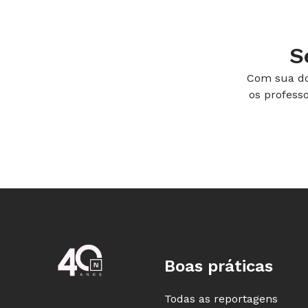
S
Com sua do
os profess
Boas práticas
Todas as reportagens