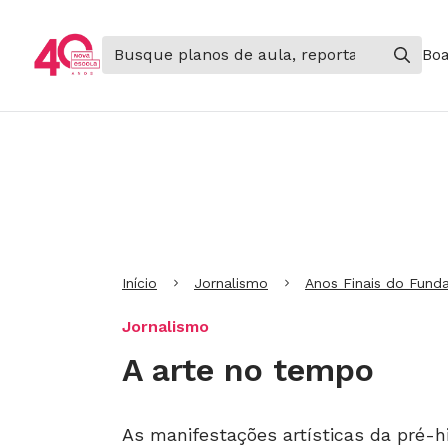
Boa
Ir para Cabeçalho
Ir para Menu
Ir para conteúdo principal
Ir para Rodapé
Início
Jornalismo
Anos Finais do Fund
Jornalismo
A arte no tempo
As manifestações artísticas da pré-h