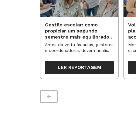
Gestão escolar: como
Vol
propiciar um segundo
pl
semestre mais equilibrado
ac
para os professores?
no
Antes da volta às aulas, gestores
Mom
e coordenadores devem analisar
esc
resultados, definir prioridades e
de 
organizar ações para orientar o
tem
LER REPORTAGEM
trabalho pedagógico ao longo
seg
do período