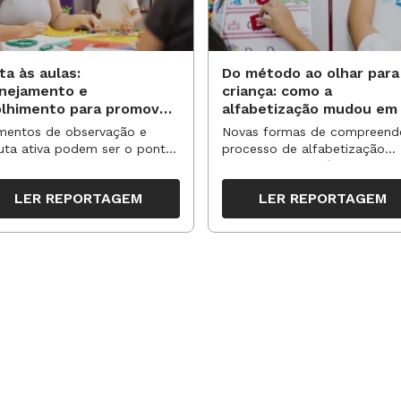
ta às aulas:
Do método ao olhar para
anejamento e
criança: como a
olhimento para promover
alfabetização mudou em
vas aprendizagens
anos?
entos de observação e
Novas formas de compreend
uta ativa podem ser o ponto
processo de alfabetização
partida para reorganizar
influenciaram políticas e
pos, espaços e propostas no
práticas, transformando o en
LER REPORTAGEM
LER REPORTAGEM
undo semestre
da leitura e da escrita