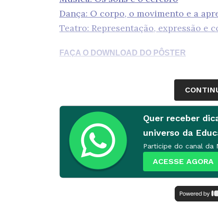
Dança: O corpo, o movimento e a ap
Teatro: Representação, expressão e 
FAÇA O DOWNLOAD DO PÔSTER
CONTIN
Quer receber dic
universo da Edu
Participe do canal da
ACESSE AGORA