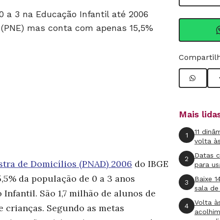
0 a 3 na Educação Infantil até 2006
 (PNE) mas conta com apenas 15,5%
Compartilh
Mais lid
11 dinâ
1
volta à
Datas 
2
stra de Domicílios (PNAD) 2006
do IBGE
para us
5,5% da população de 0 a 3 anos
Baixe 1
3
sala de
nfantil. São 1,7 milhão de alunos de
Volta à
4
e crianças. Segundo as metas
acolhi