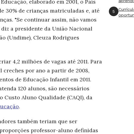
 Educação, elaborado em 2001, o País
aprend
Currícu
de 30% de crianças matriculadas e, até
5
oportu
anças. "Se continuar assim, não vamos
 diz a presidente da União Nacional
ão (Undime), Cleuza Rodrigues
riar 4,2 milhões de vagas até 2011. Para
l creches por ano a partir de 2008,
entos de Educação Infantil em 2011.
atenda 120 alunos, são necessários
do Custo Aluno Qualidade (CAQI), da
ducação
.
adores também teriam que ser
 proporções professor-aluno definidas