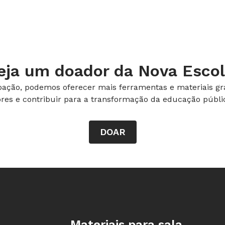
eja um doador da Nova Escol
ação, podemos oferecer mais ferramentas e materiais gra
esta terça-feira (4) o projeto Creche
ores e contribuir para a transformação da educação públic
obilizar a iniciativa privada e a
metas do PNE para Educação Infantil.
DOAR
 visite o site da
Abrinq
.
Rodapé da Nova Escola
Materiais para sala