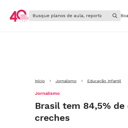
Boa
Ir para Cabeçalho
Ir para Menu
Ir para conteúdo principal
Ir para Rodapé
Início
Jornalismo
Educação Infantil
Jornalismo
Brasil tem 84,5% de 
creches