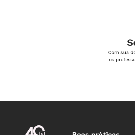
Nordeste - 88,3%
Sudeste - 84,2%
S
Sul - 83,9%
Com sua do
A Abrinq e o Instituto C&A lançaram n
os profess
para Todas as Crianças que pretende m
sociedade civil no cumprimento das 
Para conhecer a proposta e participar,
Boas práticas