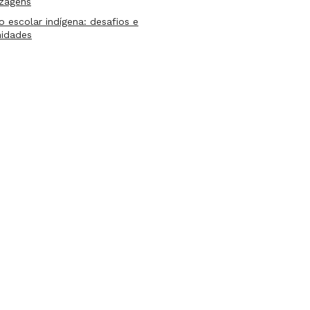
izagens
lo escolar indígena: desafios e
nidades