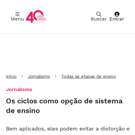
Menu
Buscar
Entrar
Ir para Cabeçalho
Ir para Menu
Ir para conteúdo principal
Ir para Rodapé
Início
Jornalismo
Todas as etapas de ensino
Jornalismo
Os ciclos como opção de sistema
de ensino
Bem aplicados, eles podem evitar a distorção e