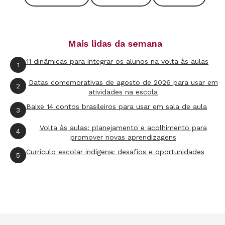
iniciais as crianças recebam a atenção
necessária para se evitar de vez a distorção,
hoje em 9,9%.
Mais lidas da semana
11 dinâmicas para integrar os alunos na volta às aulas
1
Quer saber mais?
Datas comemorativas de agosto de 2026 para usar em
2
Secretaria Municipal de Educação de São Paulo
, R. Borges Lagoa, 1230, 04038-
atividades na escola
003, São Paulo, SP, tel. (11) 5549-9238
Baixe 14 contos brasileiros para usar em sala de aula
3
Avaliação, Ciclos e Promoção na Educação
, Creso Franco (org.), 172 págs., Ed,
Artmed, tel. 0800-703-3444
Volta às aulas: planejamento e acolhimento para
4
Colaborou Andressa Rovani
promover novas aprendizagens
Currículo escolar indígena: desafios e oportunidades
5