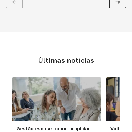
Últimas notícias
Gestão escolar: como propiciar
Volta às