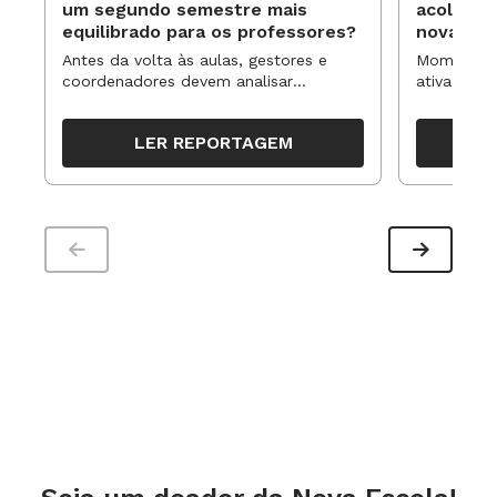
um segundo semestre mais
acolhime
equilibrado para os professores?
novas ap
Antes da volta às aulas, gestores e
Momentos 
coordenadores devem analisar
ativa pode
resultados, definir prioridades e
para reorg
organizar ações para orientar o
propostas
LER REPORTAGEM
trabalho pedagógico ao longo do
período