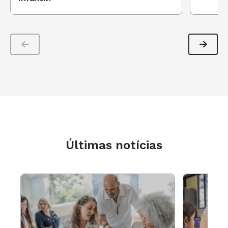
ninguém se opusesse. Não entendo todo
esse barulho agora", explica Cury, que é
professor emérito de Política Educacional
da Universidade Federal de Minas Gerais.
5. Como o emaranhado de leis é enorme,
existem tentativas de ordenar as regras.
Enquanto a nova lei tramitava no Congresso
Nacional, o texto passou pelas Comissões
de Constituição e Justiça da
Câmara
e do
Últimas notícias
Senado
, sendo considerada pertinente por
ambas.
6. No âmbito do Executivo, a
Nota Técnica
93 da Advocacia Geral da União
, assinada