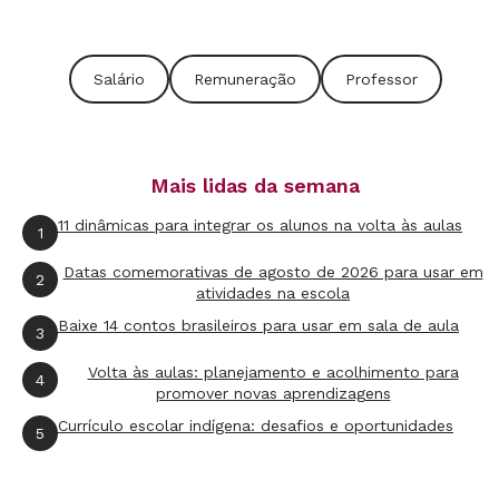
um "piso salarial proporcional à extensão e
à complexidade do trabalho".
Salário
Remuneração
Professor
2. Ainda mais direta é a
Emenda 53
, de 19 de
dezembro de 2006, que criou o Fundo de
Desenvolvimento da Educação Básica
Mais lidas da semana
(Fundeb). Ela alterou o artigo 30 da
11 dinâmicas para integrar os alunos na volta às aulas
1
Constituição, incluindo um inciso que
estabelece a criação de um "piso salarial
Datas comemorativas de agosto de 2026 para usar em
2
atividades na escola
profissional da Educação escolar pública,
Baixe 14 contos brasileiros para usar em sala de aula
3
nos termos de lei federal".
Volta às aulas: planejamento e acolhimento para
4
promover novas aprendizagens
3. Finalmente, o artigo 22 da Constituição
Currículo escolar indígena: desafios e oportunidades
5
diz que cabe à União legislar sobre as
diretrizes da Educação, no geral.