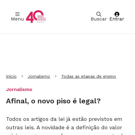
Menu
Buscar
Entrar
Ir para Cabeçalho
Ir para Menu
Ir para conteúdo principal
Ir para Rodapé
Início
Jornalismo
Todas as etapas de ensino
Jornalismo
Afinal, o novo piso é legal?
Todos os artigos da lei já estão previstos em
outras leis. A novidade é a definição do valor