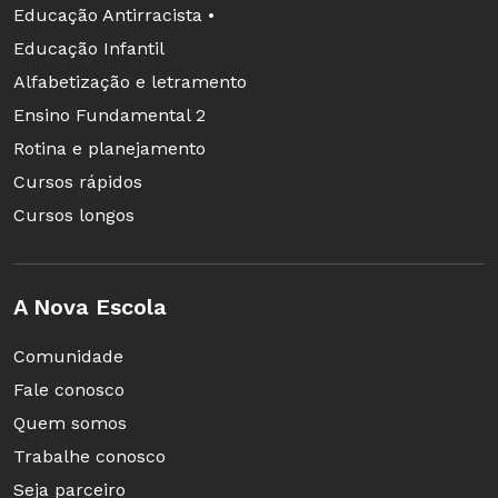
feita em etapas - e a primeira está programada
Educação Antirracista •
para 2009 -, o debate deve continuar e reserva
Educação Infantil
espaço até para eventuais contestações
Alfabetização e letramento
jurídicas oficiais. De certo, não existe nada
Ensino Fundamental 2
programado, apenas uma promessa do MEC de
Rotina e planejamento
que, com base em dúvidas que serão
Cursos rápidos
encaminhadas pelos estados, deve haver uma
Cursos longos
nova consulta pública à Advocacia-geral da
União (AGU).
A Nova Escola
Comunidade
Fale conosco
Quem somos
Trabalhe conosco
Seja parceiro