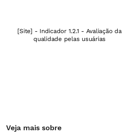
No caso do piso salarial dos professores, essa
rede é formada por regulamentações do
Conselho Nacional de Educação (CNE) e por
trechos da própria Carta Magna. As regras já
existentes indicam, direta ou indiretamente,
que o Brasil deveria ter um valor mínimo de
pagamento para o exercício da docência e
também garantir um tempo específico para os
educadores desenvolverem atividades
extraclasse - como se pode ver a seguir.
1. No Capítulo II da
Constituição
, que trata
dos direitos sociais dos cidadãos, o quinto
Veja mais sobre
inciso do 7º artigo define que deve existir