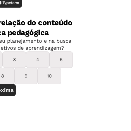
sa serve de moradia para Dolores
a e leciona a quatro alunos. Na parte
ição para essa etapa, em condições
s.
tar o 5º ano param em seguida. Não
no voltadas aos anos finais do Ensino
endação do município é que todos
de fica distante, ir e voltar a pé
ia passar a semana na cidade, mas a
 "A Secretaria quer colocá-los morando
. Quando tentamos isso, teve
ra a prostituição. Acabaram nem
 conselheiro dos quilombos da região e
estudar. Soma-se ao quadro o