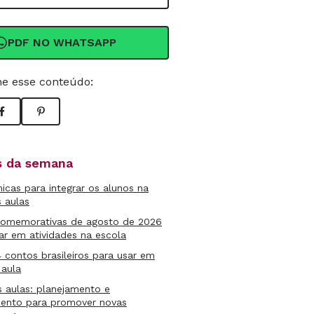
PDF NO WHATSAPP
e esse conteúdo:
as da semana
micas para integrar os alunos na
s aulas
comemorativas de agosto de 2026
ar em atividades na escola
4 contos brasileiros para usar em
 aula
s aulas: planejamento e
mento para promover novas