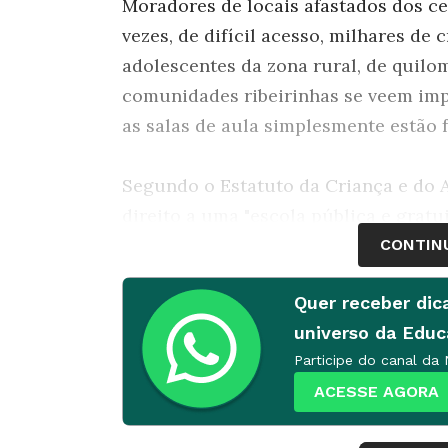
Moradores de locais afastados dos ce
vezes, de difícil acesso, milhares de 
adolescentes da zona rural, de quilo
comunidades ribeirinhas se veem im
as salas de aula simplesmente estão f
Segundo o Estatuto da Criança e do A
direito a uma "escola pública e gratu
lugares como o Quilombo de Bombas, 
CONTIN
quilômetros de São Paulo, a realidade
Quer receber dic
horas de caminhada da cidade e só é
universo da Edu
e descidas íngremes, trechos de mat
Participe do canal da
é dividida em duas: Bombas de Baixo 
ACESSE AGORA
de um morro. Na primeira, funciona 
iniciais do Ensino Fundamental. Em c