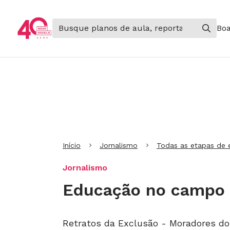
Boa
Ir para Cabeçalho
Ir para Menu
Ir para conteúdo principal
Ir para Rodapé
Início
Jornalismo
Todas as etapas de 
Jornalismo
Educação no campo 
Retratos da Exclusão - Moradores d