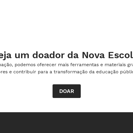
ue todos os alunos fossem atendidos.
ção é o transporte, área que requer
 com a realidade das prefeituras
com recursos municipais é voltado a
 Rui Aguiar, oficial de programas do
eja um doador da Nova Escol
cia (Unicef). A situação exige
e prefeitura e estado, o que nem sempre
ação, podemos oferecer mais ferramentas e materiais gra
ores e contribuir para a transformação da educação públic
DOAR
ctícios.