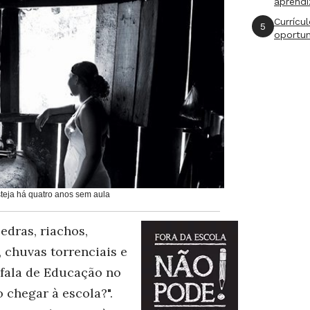
aprend
Currícu
5
oportu
teja há quatro anos sem aula
dras, riachos,
 chuvas torrenciais e
 fala de Educação no
chegar à escola?".