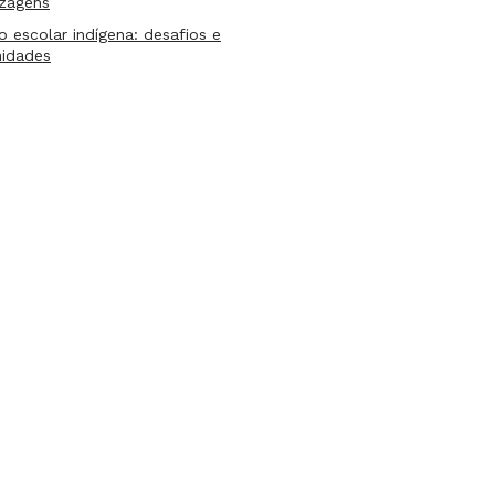
izagens
lo escolar indígena: desafios e
nidades