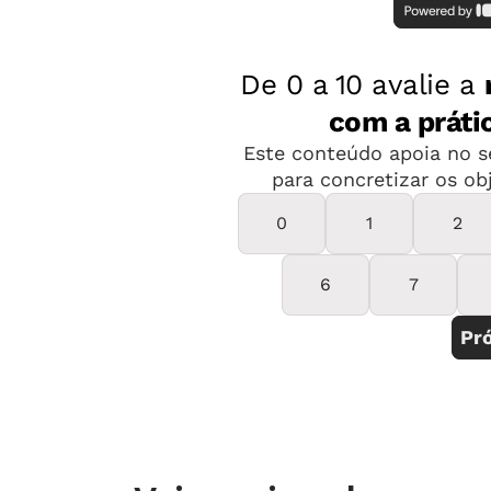
quebradas e vazamento de água, a ca
Pedroso, que vive ali durante a seman
alta da comunidade, há outra institu
semelhantes, que atende sete criança
Os estudantes que conseguem comple
há, no quilombo, instituições de ensi
Fundamental ou ao Médio, e a recom
estudem em Iporanga. Como a comunida
todos os dias é inviável. A opção ser
empreitada causa receio às famílias.
com alguém que a gente não conhece
adolescente indo para as drogas e pa
estudando", diz Edmilson de Andrade,
pai de uma das jovens que está sem 