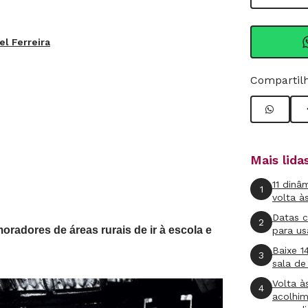
l Ferreira
Compartilh
Mais lid
11 dinâ
1
volta à
Datas 
2
radores de áreas rurais de ir à escola e
para us
Baixe 1
3
sala de
Volta à
4
acolhi