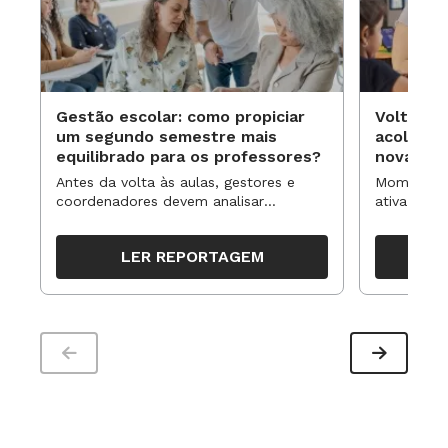
Gestão escolar: como propiciar
Volta às
um segundo semestre mais
acolhime
equilibrado para os professores?
novas ap
Antes da volta às aulas, gestores e
Momentos 
coordenadores devem analisar
ativa pode
resultados, definir prioridades e
para reorg
organizar ações para orientar o
propostas
LER REPORTAGEM
trabalho pedagógico ao longo do
período