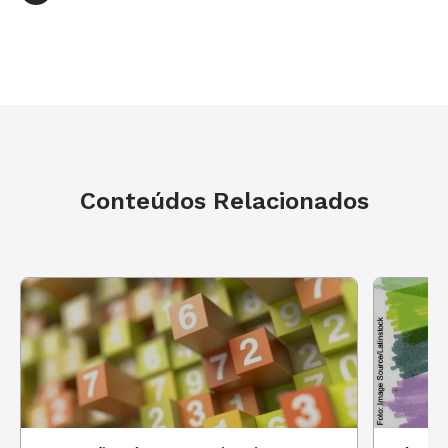
ABRA
-
Associação Brasileira de Autismo
AMA
-
Associação Amigos do Autista
FADA
-
Fundação de Apoio e
Desenvolvimento do Autista
Movimento Pró Autista
Universo Autista
Conteúdos Relacionados