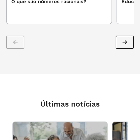
O que são números racionais?
Educaçã
Últimas notícias