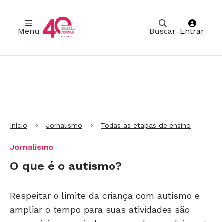
Menu
Buscar
Entrar
Ir para Cabeçalho
Ir para Menu
Ir para conteúdo principal
Ir para Rodapé
Início
Jornalismo
Todas as etapas de ensino
Jornalismo
O que é o autismo?
Respeitar o limite da criança com autismo e
ampliar o tempo para suas atividades são