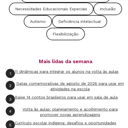
contrário, apresentam alto desempenho e
Necessidades Educacionais Especiais
Inclusão
desenvolvem habilidades específicas - como ter
Autismo
Deficiência intelectual
muita facilidade para memorizar números ou
deter um conhecimento muito específico sobre
Flexibilização
informática, por exemplo. Descobrir e explorar
as 'eficiências' do autista é um bom caminho
para o seu desenvolvimento.
Mais lidas da semana
11 dinâmicas para integrar os alunos na volta às aulas
1
Datas comemorativas de agosto de 2026 para usar em
Quer saber mais?
2
atividades na escola
Baixe 14 contos brasileiros para usar em sala de aula
Direitos das Pessoas com Autismo
.
Cartilha
3
disponível no portal da Defensoria Pública
Volta às aulas: planejamento e acolhimento para
4
promover novas aprendizagens
do Estado de São Paulo
.
Currículo escolar indígena: desafios e oportunidades
Sites
5