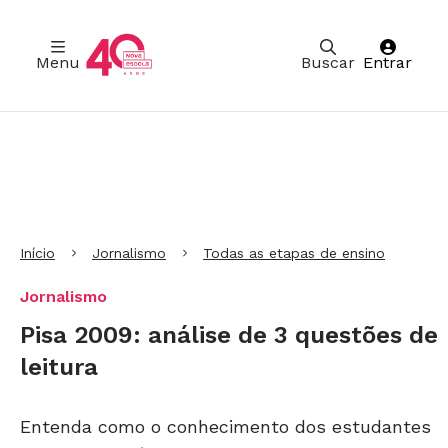
Menu
Buscar
Entrar
Ir para Cabeçalho
Ir para Menu
Ir para conteúdo principal
Ir para Rodapé
Início
Jornalismo
Todas as etapas de ensino
Jornalismo
Pisa 2009: análise de 3 questões de
leitura
Entenda como o conhecimento dos estudantes