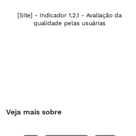
reportagem. Saber isso facilita na hora de
identificar a ideia principal.
2.
Ilustração
Tanto o desenho como os dados de tamanho
oferecem informações para comparar o volume
entre o balão recordista e um comum.
3.
Gráfico
Sua leitura requer o entendimento de
elementos não verbais. As figuras do avião e do
balão estão posicionadas em suas altitudes de
Veja mais sobre
voo, mas esse dado não está explícito.
4.
Legenda