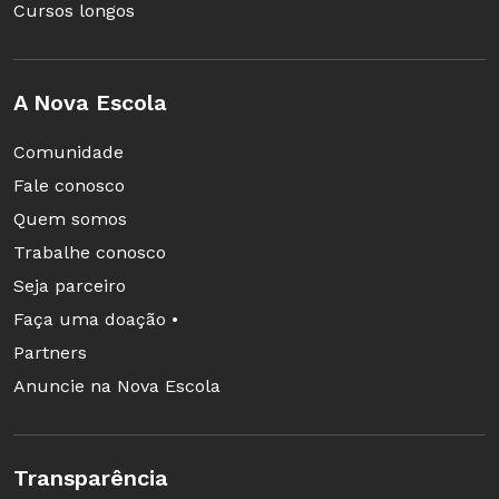
Cursos longos
Questão 1
Abaixo, um trecho de uma conversa entre duas
A Nova Escola
pessoas que leram O Avarento e Sua Barra de
Ouro:
Comunidade
Fale conosco
Quem somos
Trabalhe conosco
Seja parceiro
Faça uma doação •
O que o interlocutor 2 poderia acrescentar
Partners
para justificar o seu ponto de vista?
Anuncie na Nova Escola
Substituir o ouro por algo inútil é essencial para
a mensagem do texto.
Transparência