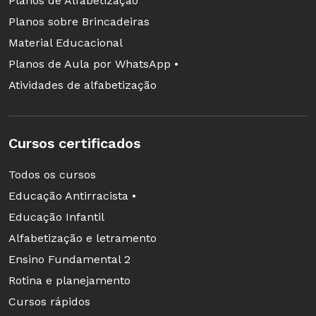
assim tão desolado? Basta pôr uma pedra no
Planos de Alfabetização
buraco onde estava a barra de ouro e imaginar
Planos sobre Brincadeiras
que ela ainda está lá. Pois, mesmo quando o
Material Educacional
ouro estava lá, você não fazia uso dele".
Planos de Aula por WhatsApp •
Atividades de alfabetização
Comentários
Narrativa curta
Cursos certificados
Textos contínuos e sucintos como esse são,
Todos os cursos
segundo os critérios do Pisa, menos complexos
Educação Antirracista •
que os outros tipos de leitura.
Educação Infantil
Alfabetização e letramento
Moral da história
Ensino Fundamental 2
O fim com ensinamento pede reflexão sobre a
Rotina e planejamento
história e o posicionamento crítico sobre o
Cursos rápidos
comportamento humano.