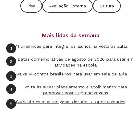
Para entender essa parte, o aluno precisa
Pisa
Avaliação Externa
Leitura
resgatar conhecimentos científicos prévios
sobre as tecnologias que tornam possível o voo
em altura.
Mais lidas da semana
11 dinâmicas para integrar os alunos na volta às aulas
1
5.
Mapa
Datas comemorativas de agosto de 2026 para usar em
A familiaridade com esse tipo de representação
2
atividades na escola
gráfica é a chave para inferir que Mumbai é o
Baixe 14 contos brasileiros para usar em sala de aula
3
local de decolagem do balão e que a ação se
Volta às aulas: planejamento e acolhimento para
passa na área em destaque.
4
promover novas aprendizagens
Currículo escolar indígena: desafios e oportunidades
5
Questão A
Vijaypat Singhania utilizou tecnologias
encontradas em dois outros meios de
transporte. Quais são esses meios de