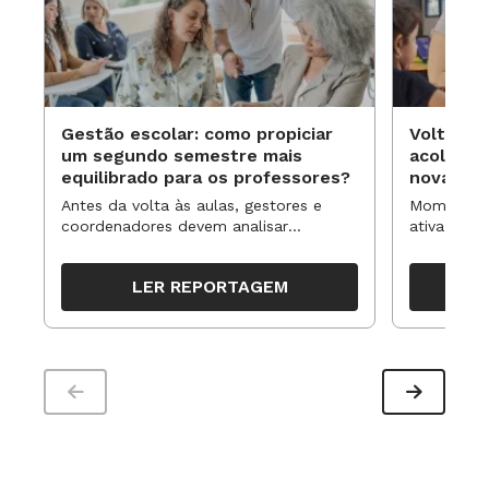
Gestão escolar: como propiciar
Volta às
um segundo semestre mais
acolhime
equilibrado para os professores?
novas ap
Antes da volta às aulas, gestores e
Momentos 
coordenadores devem analisar
ativa pode
resultados, definir prioridades e
para reorg
organizar ações para orientar o
propostas
LER REPORTAGEM
trabalho pedagógico ao longo do
período