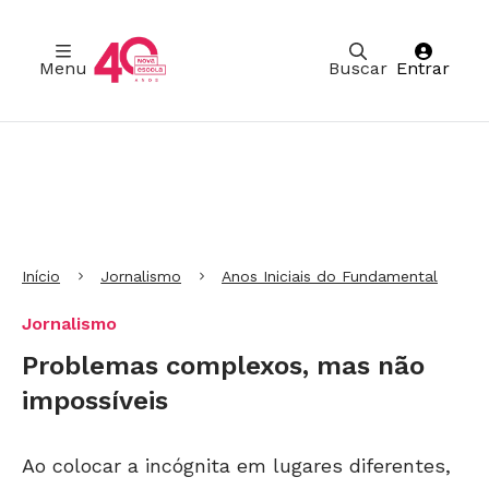
Menu
Buscar
Entrar
Ir para Cabeçalho
Ir para Menu
Ir para conteúdo principal
Ir para Rodapé
Início
Jornalismo
Anos Iniciais do Fundamental
Jornalismo
Problemas complexos, mas não
impossíveis
Ao colocar a incógnita em lugares diferentes,