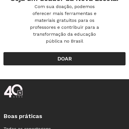
Com sua doação, podemos
transferidor, o ângulo de 72º. Outra técnica,
oferecer mais ferramentas e
mais complexa e também mais precisa, é a que
materiais gratuitos para os
utiliza o compasso.
professores e contribuir para a
transformação da educação
pública no Brasil
DOAR
2. M. C. Escher
O professor pediu
Rodapé da Nova Escola
que a classe
pesquisasse o
trabalho do artista
Boas práticas
holandês. Chamou a
atenção para o fato
Todas as reportagens