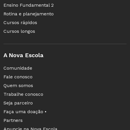
Ensino Fundamental 2
Rotina e planejamento
Cursos rápidos
Cursos longos
4. O favorito
A Nova Escola
O ponto alto da
Comunidade
excursão deu-se no
Fale conosco
Centro Cultural
Quem somos
Banco do Brasil. No
Trabalhe conosco
piso térreo, há um
Seja parceiro
intrincado mosaico
Faça uma doação •
estrelado que mexeu
Partners
com a imaginação
Anuncie na Nova Escola
Foto: Renato Silveiro