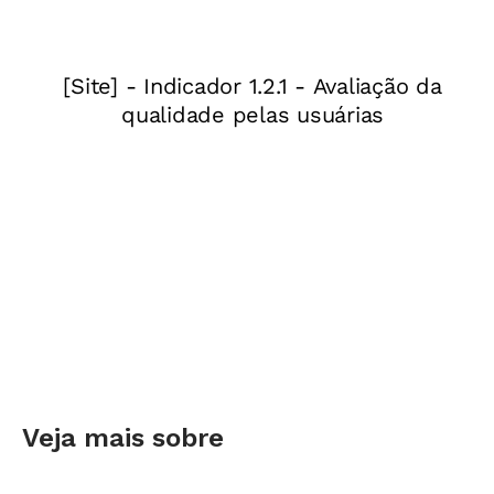
perfeitos.
Enquanto eram exploradas as possibilidades do
mosaico geométrico, incluindo as técnicas de
construção, teve início uma nova etapa do
trabalho, que ampliou tanto o conhecimento
sobre o assunto quanto o interesse por ele.
Nessa fase, a turma pesquisou sobre a vida e a
obra do artista holandês M. C. Escher (1898-
1972), um estudioso da história do mosaico, em
particular dos padrões repetitivos do Oriente.
Ao mesmo tempo, todos leram o livro
Geometria dos Mosaicos.
Veja mais sobre
Para enriquecer a atividade, Renato pegou