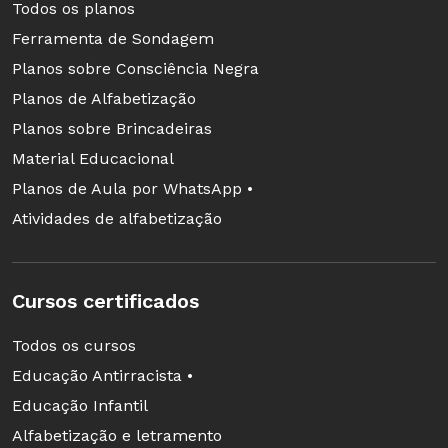
3. Visita ao centro
Todos os planos
Ferramenta de Sondagem
O próximo passo foi
Planos sobre Consciência Negra
procurar mosaicos
Planos de Alfabetização
no centro de São
Planos sobre Brincadeiras
Paulo. Os belos
Material Educacional
exemplos
Planos de Aula por WhatsApp •
encontrados iam de
Atividades de alfabetização
ladrilhos
quadriculados, em
Foto: Renato Silveiro
padrões repetitivos
Alves/Arquivo pessoal
Cursos certificados
relativamente
Todos os cursos
simples, como no
Educação Antirracista •
Teatro Municipal, até combinações mais
Educação Infantil
complexas, no Mosteiro de São Bento (acima).
Alfabetização e letramento