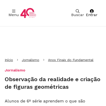
Menu
Buscar
Entrar
Ir para Cabeçalho
Ir para Menu
Ir para conteúdo principal
Ir para Rodapé
Início
Jornalismo
Anos Finais do Fundamental
Jornalismo
Observação da realidade e criação
de figuras geométricas
Alunos de 6ª série aprendem o que são