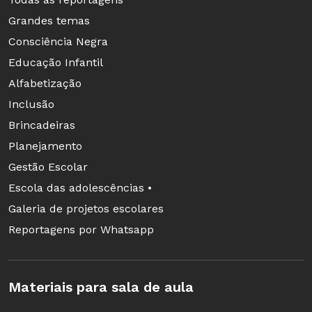
de que sob certos
Grandes temas
padrões que
Consciência Negra
Foto: M.C. Escher
destacam figuras
Foundation
Educação Infantil
como as dos lagartos
Alfabetização
(acima) estão
Inclusão
polígonos regulares (hexágonos, no caso). As
Brincadeiras
paisagens fantásticas imaginadas por Escher
Planejamento
encantaram os estudantes, por seus efeitos
Gestão Escolar
óticos.
Escola das adolescências •
Galeria de projetos escolares
Reportagens por Whatsapp
Materiais para sala de aula