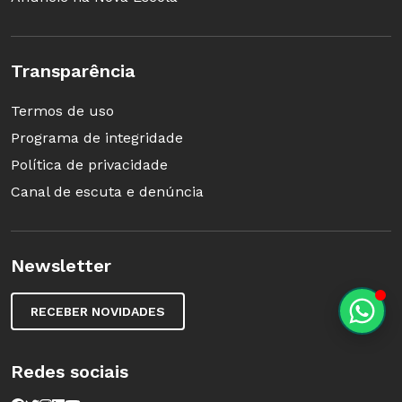
das crianças. "Elas
Alves/Arquivo pessoal
me perguntaram se
era possível fazer algo semelhante no papel e
Transparência
alguns chegaram bem perto disso", conta
Termos de uso
Renato.
Programa de integridade
Política de privacidade
Canal de escuta e denúncia
Newsletter
5. Padrão repetitivo
RECEBER NOVIDADES
Em sala, depois de
estudar bastante as
Redes sociais
fotos dos pisos mais