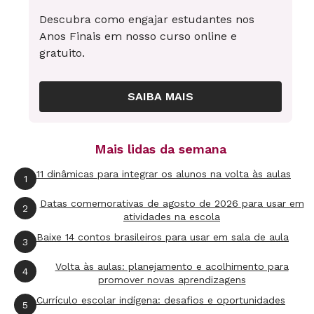
mais bonitas, projetadas para conhecer melhor
Descubra como engajar estudantes nos
os detalhes. Começou então a atividade
Anos Finais em nosso curso online e
propriamente de desenho geométrico, focada
gratuito.
nos polígonos inscritos na circunferência.
"Utilizamos várias aulas para tratar do
SAIBA MAIS
triângulo até o decágono. Depois partimos para
os polígonos estrelados", diz Renato. Durante o
processo, ele também desenhou polígonos na
Mais lidas da semana
lousa, usando régua, compasso e esquadros de
11 dinâmicas para integrar os alunos na volta às aulas
1
madeira. O objetivo era estimular a criação.
Datas comemorativas de agosto de 2026 para usar em
2
atividades na escola
Os trabalhos se transformaram em atração da
Baixe 14 contos brasileiros para usar em sala de aula
3
feira cultural, que ganhou um grande mosaico
Volta às aulas: planejamento e acolhimento para
4
desenhado no chão com compasso de barbante
promover novas aprendizagens
e giz e pintado com guache, a várias mãos.
Currículo escolar indígena: desafios e oportunidades
5