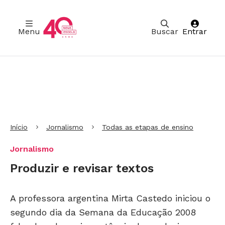
Menu
Buscar
Entrar
Ir para Cabeçalho
Ir para Menu
Ir para conteúdo principal
Ir para Rodapé
Início
Jornalismo
Todas as etapas de ensino
Jornalismo
Produzir e revisar textos
A professora argentina Mirta Castedo iniciou o
segundo dia da Semana da Educação 2008