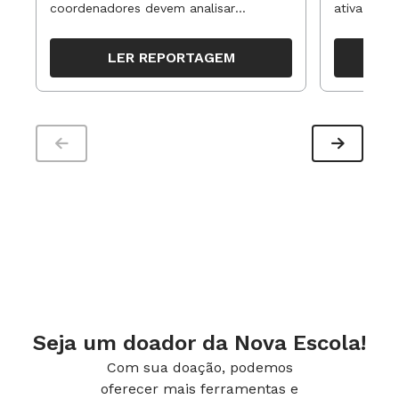
coordenadores devem analisar
ativa pode
resultados, definir prioridades e
para reorg
organizar ações para orientar o
propostas
LER REPORTAGEM
trabalho pedagógico ao longo do
período
Seja um doador da Nova Escola!
Com sua doação, podemos
oferecer mais ferramentas e