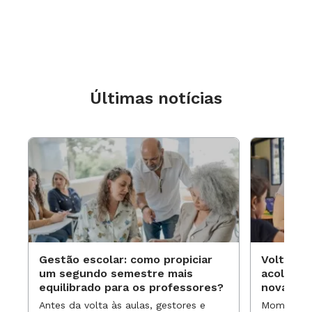
Últimas notícias
Gestão escolar: como propiciar
Volta às
um segundo semestre mais
acolhime
equilibrado para os professores?
novas ap
Antes da volta às aulas, gestores e
Momentos 