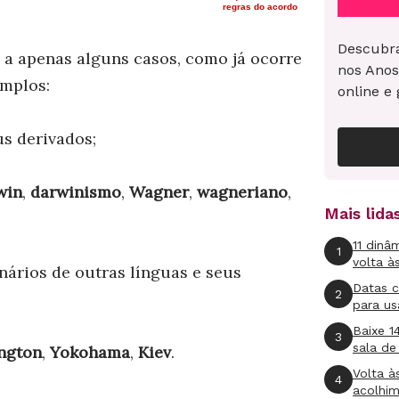
regras do acordo
Descubra
o a apenas alguns casos, como já ocorre
nos Anos
emplos:
online e 
s derivados;
win
,
darwinismo
,
Wagner
,
wagneriano
,
Mais lid
11 dinâ
1
volta à
nários de outras línguas e seus
Datas 
2
para us
Baixe 1
3
sala de
ngton
,
Yokohama
,
Kiev
.
Volta à
4
acolhi