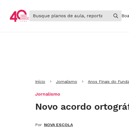
Boa
Ir para Cabeçalho
Ir para Menu
Ir para conteúdo principal
Ir para Rodapé
Início
Jornalismo
Anos Finais do Fund
Jornalismo
Novo acordo ortográf
Por
NOVA ESCOLA