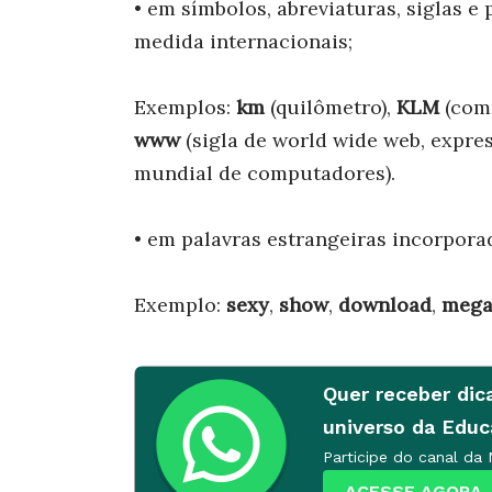
• em símbolos, abreviaturas, siglas 
medida internacionais;
Exemplos:
km
(quilômetro),
KLM
(com
www
(sigla de world wide web, expre
mundial de computadores).
• em palavras estrangeiras incorporad
Exemplo:
sexy
,
show
,
download
,
mega
Quer receber dic
universo da Edu
Participe do canal da
ACESSE AGORA