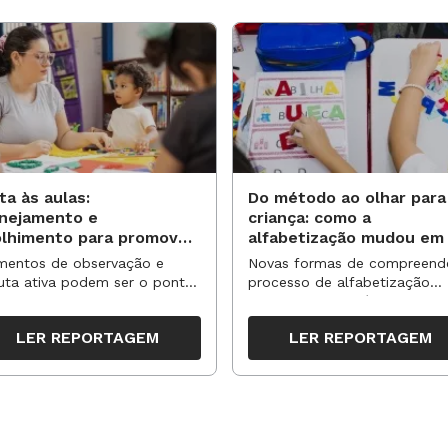
ta às aulas:
Do método ao olhar para
anejamento e
criança: como a
olhimento para promover
alfabetização mudou em
vas aprendizagens
anos?
entos de observação e
Novas formas de compreend
uta ativa podem ser o ponto
processo de alfabetização
partida para reorganizar
influenciaram políticas e
pos, espaços e propostas no
práticas, transformando o en
LER REPORTAGEM
LER REPORTAGEM
undo semestre
da leitura e da escrita