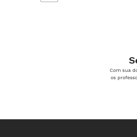
S
Com sua do
os profess