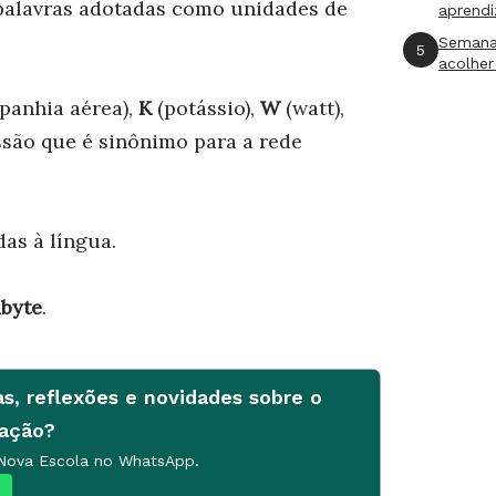
e palavras adotadas como unidades de
aprend
Semana
5
acolher
panhia aérea),
K
(potássio),
W
(watt),
ssão que é sinônimo para a rede
as à língua.
byte
.
as, reflexões e novidades sobre o
cação?
 Nova Escola no WhatsApp.