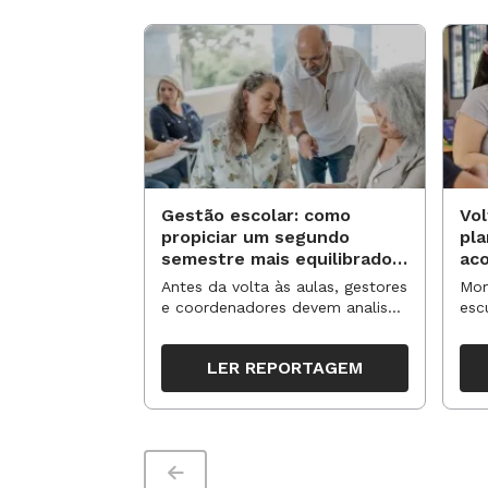
Gestão escolar: como
Vol
propiciar um segundo
pl
semestre mais equilibrado
ac
para os professores?
no
Antes da volta às aulas, gestores
Mom
e coordenadores devem analisar
esc
resultados, definir prioridades e
de 
organizar ações para orientar o
tem
LER REPORTAGEM
trabalho pedagógico ao longo
seg
do período