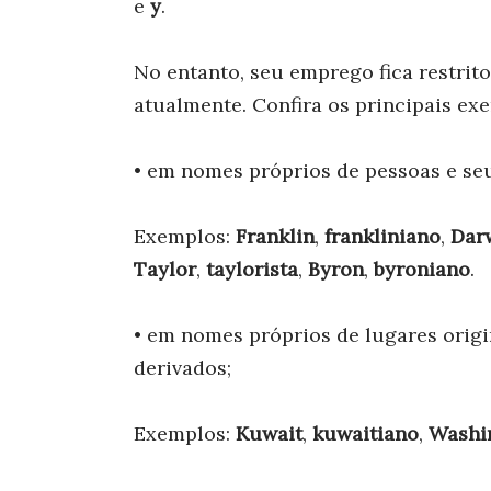
e
y
.
No entanto, seu emprego fica restrit
atualmente. Confira os principais ex
• em nomes próprios de pessoas e seu
Exemplos:
Franklin
,
frankliniano
,
Dar
Taylor
,
taylorista
,
Byron
,
byroniano
.
• em nomes próprios de lugares origi
derivados;
Exemplos:
Kuwait
,
kuwaitiano
,
Washi