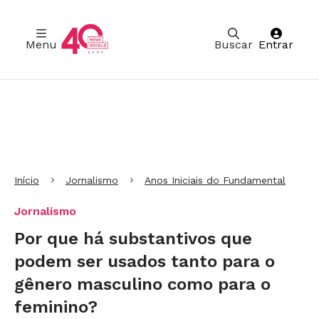
Menu
Buscar
Entrar
Ir para Cabeçalho
Ir para Menu
Ir para conteúdo principal
Ir para Rodapé
Início
Jornalismo
Anos Iniciais do Fundamental
Jornalismo
Por que há substantivos que
podem ser usados tanto para o
gênero masculino como para o
feminino?