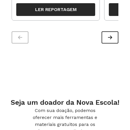
organizar ações para orientar o
propostas
LER REPORTAGEM
trabalho pedagógico ao longo do
período
Seja um doador da Nova Escola!
Com sua doação, podemos
oferecer mais ferramentas e
materiais gratuitos para os