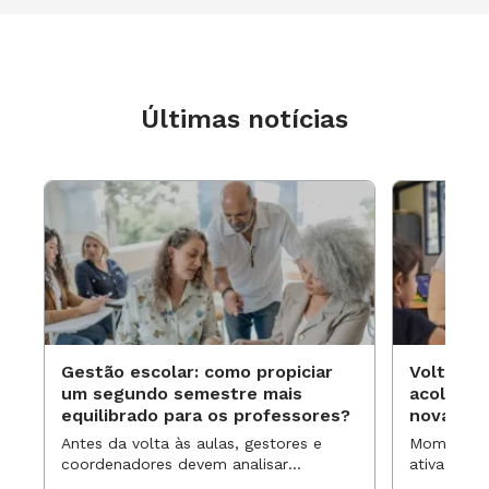
Últimas notícias
Gestão escolar: como propiciar
Volta às
um segundo semestre mais
acolhime
equilibrado para os professores?
novas ap
Antes da volta às aulas, gestores e
Momentos 
coordenadores devem analisar
ativa pode
resultados, definir prioridades e
para reorg