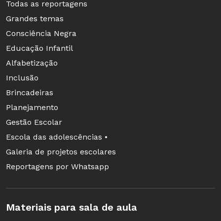
Todas as reportagens
Grandes temas
Maneco Caneco Chapéu de Funil
Autor: Luis Camargo
Consciência Negra
Páginas: 32
Educação Infantil
Preço: R$ 18,90
Alfabetização
Inclusão
Brincadeiras
Maria Vai com as Outras
Autor: Sylvia Orthof
Planejamento
Páginas: 32
Gestão Escolar
Preço: R$ 18,90
Escola das adolescências •
Galeria de projetos escolares
Reportagens por Whatsapp
A Casa Sonolenta
Autor: Audrey e Don Wood
Páginas: 32
Materiais para sala de aula
Preço: R$ 20,90