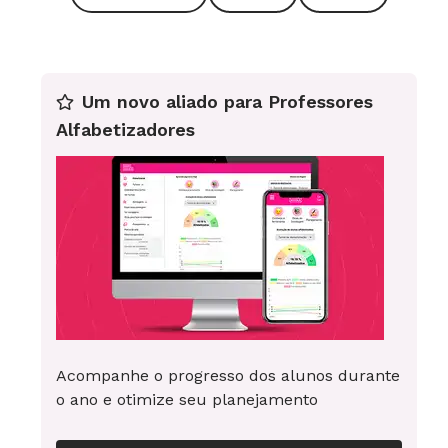
Páginas: 32
Preço:R$ 17,50
Livro de Histórias
Um novo aliado para Professores
Autor: George Adams
Alfabetizadores
Páginas: 92
Preço: R$ 38,50
Mamãe Gansa
Autor: Scott Cook
Páginas: 48
Preço: R$ 33,50
Acompanhe o progresso dos alunos durante
Editora Moderna
o ano e otimize seu planejamento
Não Confunda...