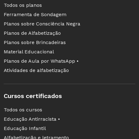
Todos os planos
Amigos
Ferramenta de Sondagem
Autor: Helme Heine
Planos sobre Consciência Negra
Páginas: 32
Planos de Alfabetização
Preço: R$ 19,90
Planos sobre Brincadeiras
Material Educacional
O Aniversário de Ninoca
Planos de Aula por WhatsApp •
Autor: Lucy Cousins
Atividades de alfabetização
Páginas: 16
Preço: R$ 44,90
Cursos certificados
O Menino que Descobriu as Palavras
Todos os cursos
Autor: Cineas Santos
Educação Antirracista •
Páginas: 20
Educação Infantil
Preço: R$ 23,90
Alfabetização e letramento