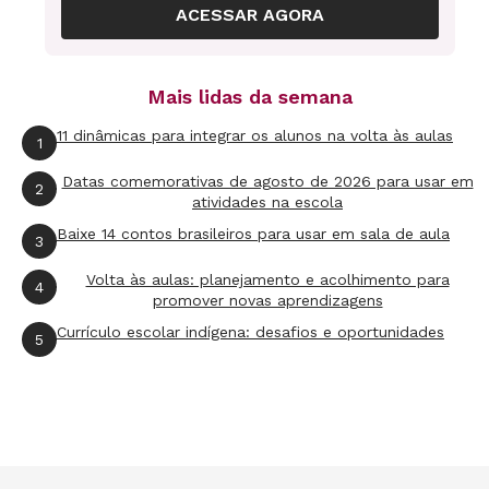
ACESSAR AGORA
Autor: Eva Furnari
Páginas: 24
Preço: R$ 22,50
Mais lidas da semana
11 dinâmicas para integrar os alunos na volta às aulas
1
O Caso do Bolinho
Datas comemorativas de agosto de 2026 para usar em
Autor: Tatiana Belinky
2
atividades na escola
Páginas: 32
Baixe 14 contos brasileiros para usar em sala de aula
3
Preço: R$ 22,50
Volta às aulas: planejamento e acolhimento para
4
promover novas aprendizagens
O Grande Rabanete
Currículo escolar indígena: desafios e oportunidades
5
Autor: Leninha Lacerda
Páginas: 32
Preço: R$ 22,90
Você troca?