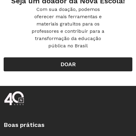
Seja um doador da Nova Escola!
Com sua doação, podemos
Rei Bigodeira e Sua Banheira
oferecer mais ferramentas e
Autor: Don e Audrey Wood
materiais gratuitos para os
Páginas: 32
professores e contribuir para a
Preço: R$ 20,90
transformação da educação
pública no Brasil
A Bruxa de Salomé
DOAR
Autor: Audrey Wood
Páginas: 32
Preço: R$ 20,90
Rodapé da Nova Escola
Tanto, Tanto!
Autor: Trish Cooke
Páginas: 48
Boas práticas
Preço: R$ 40,90