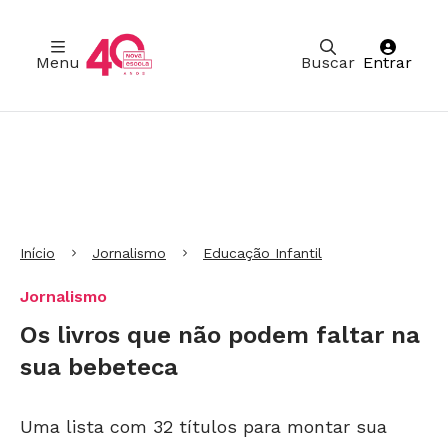
Menu
Buscar
Entrar
Ir para Cabeçalho
Ir para Menu
Ir para conteúdo principal
Ir para Rodapé
Início
Jornalismo
Educação Infantil
Jornalismo
Os livros que não podem faltar na
sua bebeteca
Uma lista com 32 títulos para montar sua