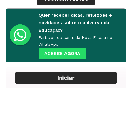
Quer receber dicas, reflexões e
A História da Dona Baratinha
novidades sobre o universo da
Autor: Ana Maria Machado
Educação?
Páginas: 31
Participe do canal da Nova Escola no
Preço: R$ 25,20
WhatsApp.
ACESSE AGORA
Bem-te-vi
Autor: Lalau
Páginas: 32
Preço: R$ 17,50
Como Contar Crocodilos
Autor: Margaret Mayo
Páginas: 72