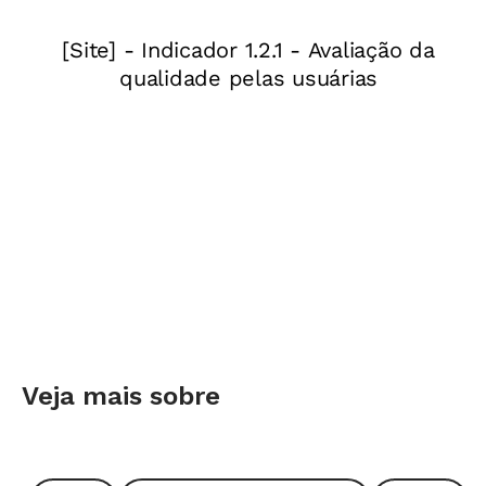
garotada", diz Andrea Vieira Miranda Zinni, da
Pontifícia Universidade Católica de São Paulo
(PUC-SP) e selecionadora do Prêmio.
Noções básicas de informática fazem o projeto
decolar
Blogs, porém, não são a única alternativa para
mergulhar nas situações comunicativas "de
verdade" que existem na internet. "Eles são
apenas um dos gêneros disponíveis entre
tantos outros: notícias informativas, páginas de
Veja mais sobre
receitas e sites com resenhas de cinema, por
exemplo. Nesse sentido, a sequência de
atividades desenvolvida por Débora pode servir