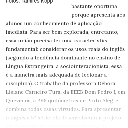
Fotos: Tamires Kopp
bastante oportuna
porque apresenta aos
alunos um conhecimento de aplicação
imediata. Para ser bem explorada, entretanto,
essa união precisa ter uma característica
fundamental: considerar os usos reais do inglês
(segundo a tendência dominante no ensino de
Língua Estrangeira, a sociointeracionista, essa
é a maneira mais adequada de lecionar a
disciplina). O trabalho da professora Débora
Lisiane Carneiro Tura, da EEEB Dom Pedro I, em
Quevedos, a 398 quilômetros de Porto Alegre,
combina todas essas virtudes. Para apresentar
o inglês à 5ª série, ela desenvolveu um projeto
em que o idioma é ensinado com base na