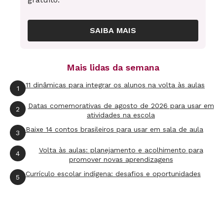
Com essa primeira missão cumprida, é hora de
SAIBA MAIS
enfrentar outra dificuldade: a precária
infraestrutura das salas de informática nas
Mais lidas da semana
escolas. Se o número de computadores for
muito pequeno, divida a turma em dois grupos.
11 dinâmicas para integrar os alunos na volta às aulas
1
Enquanto um usa os aparelhos, o outro faz
Datas comemorativas de agosto de 2026 para usar em
2
atividades em sala de aula - por exemplo,
atividades na escola
revisando os textos já produzidos.
Baixe 14 contos brasileiros para usar em sala de aula
3
Volta às aulas: planejamento e acolhimento para
4
O.k., agora que a parte tecnológica está em
promover novas aprendizagens
ordem, você deve planejar detalhadamente a
Currículo escolar indígena: desafios e oportunidades
5
proposta de atividade em língua inglesa. Se a
intenção for considerar o uso real do idioma,
um primeiro passo é selecionar qual gênero