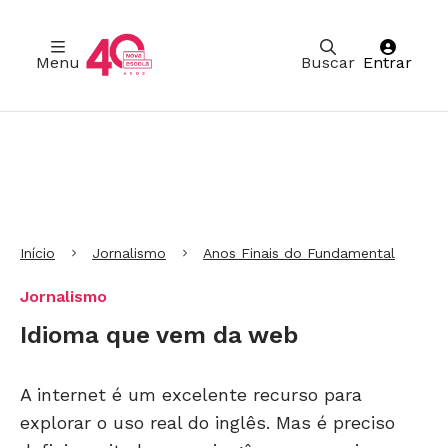
Menu
Buscar
Entrar
Ir para Cabeçalho
Ir para Menu
Ir para conteúdo principal
Ir para Rodapé
Início
Jornalismo
Anos Finais do Fundamental
Jornalismo
Idioma que vem da web
A internet é um excelente recurso para
explorar o uso real do inglês. Mas é preciso