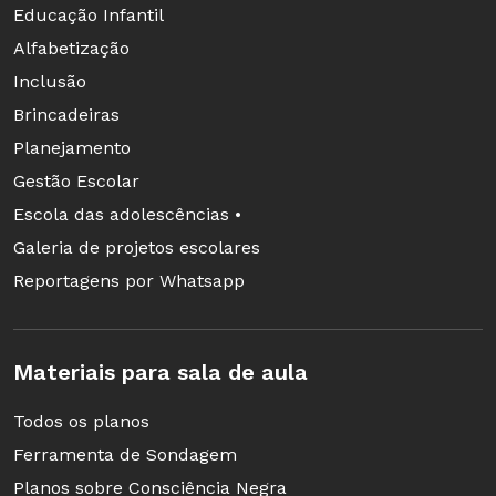
Educação Infantil
Alfabetização
Inclusão
Leitura constante para
REVISÃO INDIVIDUAL Após as mudanças
Brincadeiras
aprender características
sugeridas, os textos são devolvidos para
que cada aluno possa refazê-los
Planejamento
discursivas
Gestão Escolar
Escola das adolescências •
A partir dessa etapa,
Galeria de projetos escolares
a sequência ganha
Reportagens por Whatsapp
muitas semelhanças
com o ensino da
língua materna: é
Materiais para sala de aula
REVISÃO COLETIVA A discussão no
principalmente por
quadro favorece o debate sobre as
meio da leitura
alterações necessárias na produção dos
Todos os planos
alunos
constante de boas
Ferramenta de Sondagem
produções do gênero escolhido que os alunos
Planos sobre Consciência Negra