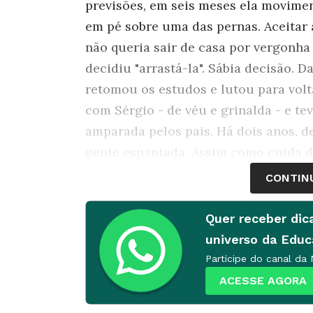
previsões, em seis meses ela movimen
em pé sobre uma das pernas. Aceitar as
não queria sair de casa por vergonha 
decidiu "arrastá-la". Sábia decisão. 
retomou os estudos e lutou para volta
com Sérgio - de véu e grinalda - e te
amparada pelos pais. Há dois anos, d
gente espantada. Assim como cuida do
Educação Infantil do CIEP Yuri Gagar
CONTIN
condição. A rampa de entrada é íngre
para circular com a cadeira de rodas. 
Quer receber dic
direitos, exerce com prazer a profis
universo da Edu
alegria.
Participe do canal da
ACESSE AGORA