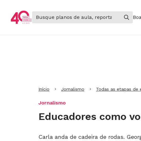
Boa
Ir para Cabeçalho
Ir para Menu
Ir para conteúdo principal
Ir para Rodapé
Início
Jornalismo
Todas as etapas de 
Jornalismo
Educadores como vo
Carla anda de cadeira de rodas. Georg