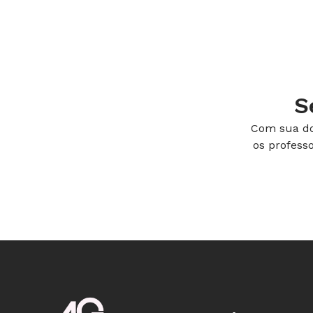
S
Patrícia Alessandra Luciano Campos e
Rodrigo César
Com sua do
Baltazar Campos. Foto: Tarcisio Mattos
os profess
foi para a escola logo depois do prim
muito bem a Língua Brasileira de Sinai
mãe é professora da matéria. "Foi ela
Rodrigo, que, quando garoto, enfrent
de sinais, naquele tempo, nem pensar
levou a ser reprovado várias vezes. P
pais dela, assim como os de Rodrigo, 