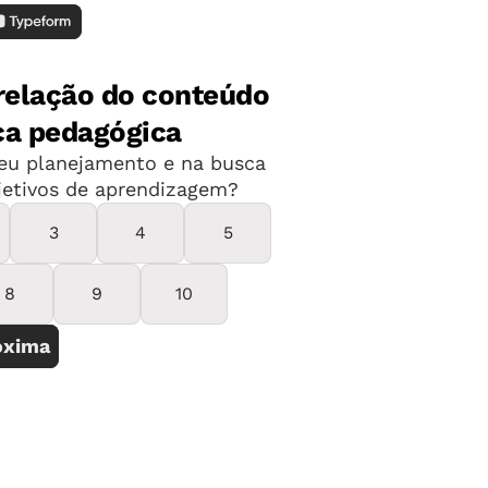
Ao visitar uma escola, no final de 2004,
o então estudante de História George
Gomes de Oliveira ouviu de um aluno:
- Você não enxerga nada?
- Nada, nadinha...
- E vai dar aula pra gente no ano que
vem?
- Pode ser. Por quê?
- Vixe! Já pensou se você entrar na sala
e todos nós sairmos de mansinho?
- Eu não enxergo um palmo à frente do
nariz.Aliás, nem o nariz eu enxergo.
Mas sei dar aula direitinho!
Com esse mesmo bom humor, o
professor Georges e apresentou no