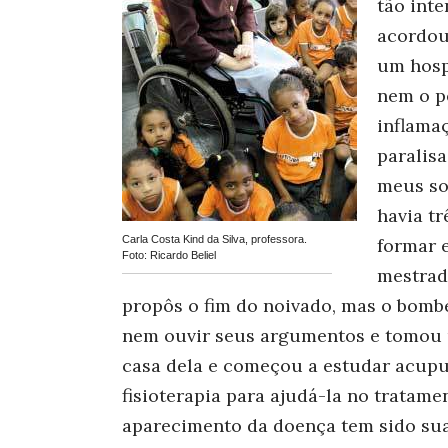
tão int
acordou
um hospi
nem o p
inflama
paralisa
meus son
havia t
Carla Costa Kind da Silva, professora.
formar e
Foto: Ricardo Beliel
mestrado
propôs o fim do noivado, mas o bombe
nem ouvir seus argumentos e tomou 
casa dela e começou a estudar acupunt
fisioterapia para ajudá-la no tratame
aparecimento da doença tem sido sua