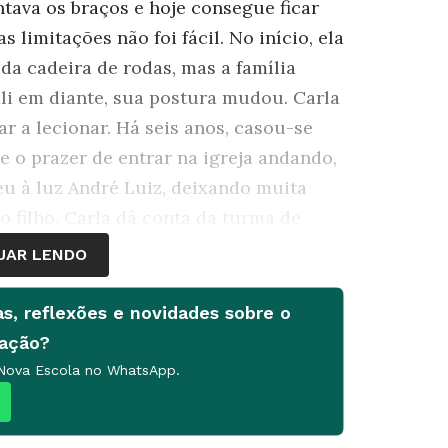
tava os braços e hoje consegue ficar
 limitações não foi fácil. No início, ela
da cadeira de rodas, mas a família
Dali em diante, sua postura mudou. Carla
r a lecionar. Há seis anos, casou-se
ve o prazer de entrar na igreja andando,
eu à luz André Luiz, deixando muita
 filho, Carla dá conta da turma de
in, onde nem tudo está adaptado à sua
UAR LENDO
me e perigosa, mas na sala há espaço
Hoje, aos 35 anos, ela faz valer seus
as, reflexões e novidades sobre o
são que escolheu e encara a vida com
cação?
 Nova Escola no WhatsApp.
Pela luz dos olhos dele