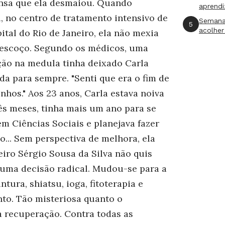
ensa que ela desmaiou. Quando
aprend
, no centro de tratamento intensivo de
Semana
5
acolher
tal do Rio de Janeiro, ela não mexia
escoço. Segundo os médicos, uma
ção na medula tinha deixado Carla
da para sempre. "Senti que era o fim de
hos." Aos 23 anos, Carla estava noiva
rês meses, tinha mais um ano para se
m Ciências Sociais e planejava fazer
... Sem perspectiva de melhora, ela
iro Sérgio Sousa da Silva não quis
uma decisão radical. Mudou-se para a
ura, shiatsu, ioga, fitoterapia e
nto. Tão misteriosa quanto o
 recuperação. Contra todas as