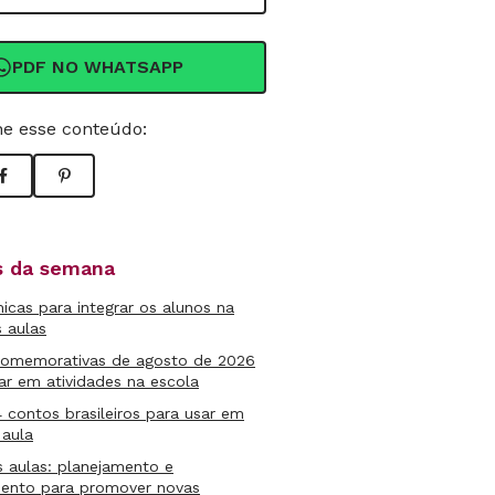
PDF NO WHATSAPP
e esse conteúdo:
as da semana
micas para integrar os alunos na
s aulas
comemorativas de agosto de 2026
ar em atividades na escola
4 contos brasileiros para usar em
 aula
s aulas: planejamento e
mento para promover novas