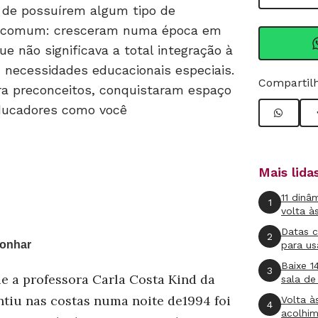
de possuírem algum tipo de
em comum: cresceram numa época em
e não significava a total integração à
 necessidades educacionais especiais.
Compartilh
a preconceitos, conquistaram espaço
educadores como você
Mais lid
11 dinâ
1
volta à
Datas 
2
sonhar
para us
Baixe 1
3
ue a professora Carla Costa Kind da
sala de
ntiu nas costas numa noite de1994 foi
Volta à
4
acolhi