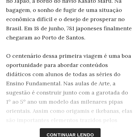
no Japão, a bordo do navio Kasato Maru. Na
bagagem, o sonho de fugir de uma situação
econômica difícil e o desejo de prosperar no
Brasil. Em 18 de junho, 781 japoneses finalmente
chegaram ao Porto de Santos.
O centenário dessa primeira viagem é uma boa
oportunidade para abordar conteúdos
didáticos com alunos de todas as séries do
Ensino Fundamental. Nas aulas de Arte, a
sugestão é construir junto com a garotada do
1º ao 5º ano um modelo das milenares pipas
orientais. Assim como origamis e ikebanas, elas
são importantes elementos trazidos pelos
migrantes para o Brasil. Na área de História,
CONTINUAR LENDO