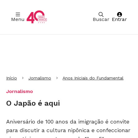
Menu
Buscar
Entrar
Ir para Cabeçalho
Ir para Menu
Ir para conteúdo principal
Ir para Rodapé
Início
Jornalismo
Anos Iniciais do Fundamental
Jornalismo
O Japão é aqui
Aniversário de 100 anos da imigração é convite
para discutir a cultura nipônica e confeccionar