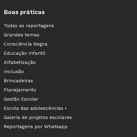
tel. (11) 3707-3500, 32 reais
Boas práticas
O Sol se Põe em São Paulo
, Bernardo Carvalho, 168 págs., Ed. Cia. das Letras, 34
reais
Os Japoneses
, Célia Sakurai, 368 págs., Ed. Contexto, tel. (11) 3832-5838, 49,90
Todas as reportagens
reais
Grandes temas
INTERNET
Consciência Negra
Coletânea de reportagens sobre a imigração, histórias e álbuns de fotos de
imigrantes nipônicos e seus descendentes
Educação Infantil
Alfabetização
Inclusão
Brincadeiras
Planejamento
Gestão Escolar
Escola das adolescências •
Galeria de projetos escolares
Reportagens por Whatsapp