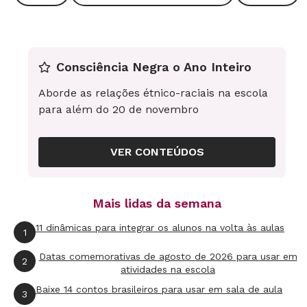
de ser curioso se lembrarmos que esse
intervalo inclui o tenebroso período da grande
depressão, a crise econômica desencadeada
Consciência Negra o Ano Inteiro
pela quebra da Bolsa de Nova York, em 1929. A
Aborde as relações étnico-raciais na escola
explicação é que isseis e nisseis souberam
para além do 20 de novembro
aproveitar as oportunidades geradas com a
reorganização das atividades produtivas. "A
VER CONTEÚDOS
crise do capitalismo atingiu a cafeicultura,
levando à divisão das grandes fazendas. Com
isso, os imigrantes conseguiram comprar sítios
Mais lidas da semana
a custo baixo para a agricultura de pequeno
11 dinâmicas para integrar os alunos na volta às aulas
1
porte, iniciando o plantio de frutas, hortaliças e
Datas comemorativas de agosto de 2026 para usar em
algodão", explica Célia Sakurai, pesquisadora
2
atividades na escola
especializada na história da imigração
Baixe 14 contos brasileiros para usar em sala de aula
3
japonesa.