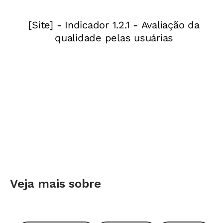
conversar com as famílias, mas, por problemas
próprios ou da relação com a escola, elas
participam bem menos do que o desejável. A
questão então é: quando as famílias se mostram
indiferentes ao que se passa com seus filhos ou
não parecem saber cuidar deles, a escola tem o
direito de se omitir? Não.
Comecemos por distinguir as diferentes
situações que podem estar sob o mesmo rótulo
para aprimorar seu diagnóstico antes de
propor encaminhamentos. Se muitos alunos
Veja mais sobre
têm problemas na escola e não fora dela, é
preciso rever o projeto pedagógico. Se os
problemas só se manifestam em certas