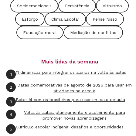
Socioemocionais
Persistência
Altruísmo
disciplinas, é preciso investigar as razões do
descontentamento. E comportamentos comuns
Esforço
Clima Escolar
Pense Nisso
na adolescência, como afirmação pessoal pela
Educação moral
Mediação de conflitos
contestação, se agravados por grupos que só
respeitam quem desrespeita, com ofensas,
pichações e vandalismos, exigem uma
Mais lidas da semana
intervenção específica.
11 dinâmicas para integrar os alunos na volta às aulas
1
Cada caso deve ser tratado sob uma
Datas comemorativas de agosto de 2026 para usar em
2
perspectiva educacional e institucional. Mas
atividades na escola
como não sobrecarregar os professores? Uma
Baixe 14 contos brasileiros para usar em sala de aula
3
saída possível é firmar um compromisso de
Volta às aulas: planejamento e acolhimento para
4
corresponsabilidade entre educadores, alunos
promover novas aprendizagens
e suas famílias ainda na matrícula e discutir as
Currículo escolar indígena: desafios e oportunidades
5