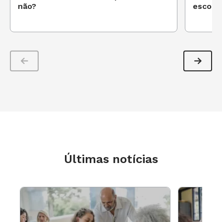
não?
escola
Uma garota admitiu que ficara grávida de
um colega de propósito, pois quando
tivesse a criança receberia mais atenção. E
ela tinha faltado às aulas por duas
semanas sem que a escola e a família
falassem sobre isso.
Cada uma dessas histórias teve um desfecho
diferente. O menino ganhou a atenção de uma
diretora sobrecarregada, mas dedicada, que
Últimas notícias
reconheceu valores nele e o estimulou a
controlar sua agressividade. A garota
engravidou novamente, deixou a escola e, dois
filhos e cinco anos depois, pensa agora em