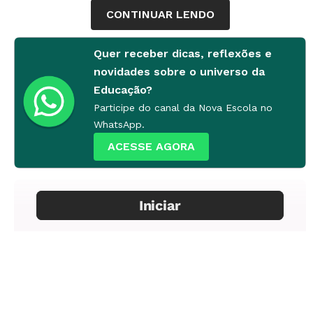
CONTINUAR LENDO
olhar mais complexo sobre a paisagem",
comemora.
Quer receber dicas, reflexões e
novidades sobre o universo da
Maria Níceas Oliveira França
Educação?
EEFM Professor Arruda, Sobral, CE
Participe do canal da Nova Escola no
WhatsApp.
Disciplina
Geografia
ACESSE AGORA
Conteúdo
Leitura da paisagem
Ano
9º