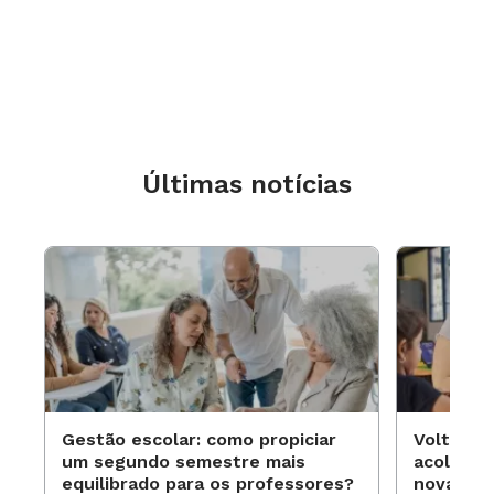
Últimas notícias
Gestão escolar: como propiciar
Volta às
um segundo semestre mais
acolhime
equilibrado para os professores?
novas ap