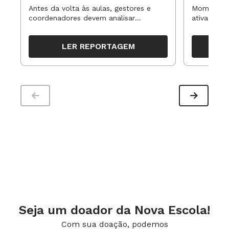
Antes da volta às aulas, gestores e
Momentos 
coordenadores devem analisar
ativa pode
resultados, definir prioridades e
para reorg
organizar ações para orientar o
propostas
LER REPORTAGEM
trabalho pedagógico ao longo do
período
Seja um doador da Nova Escola!
Com sua doação, podemos