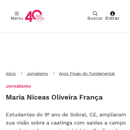
Menu
Buscar
Entrar
Ir para Cabeçalho
Ir para Menu
Ir para conteúdo principal
Ir para Rodapé
Início
Jornalismo
Anos Finais do Fundamental
Jornalismo
Maria Níceas Oliveira França
Estudantes do 9º ano de Sobral, CE, ampliaram
sua visão sobre a caatinga com saídas a campo