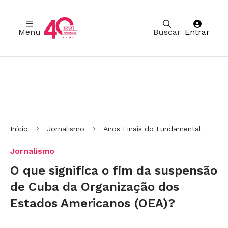
Menu
Buscar
Entrar
Ir para Cabeçalho
Ir para Menu
Ir para conteúdo principal
Ir para Rodapé
Início
Jornalismo
Anos Finais do Fundamental
Jornalismo
O que significa o fim da suspensão
de Cuba da Organização dos
Estados Americanos (OEA)?