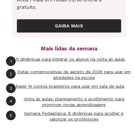
gratuito.
americano aprove. E há muitos congressistas
anti-Castro", analisa Ferreira.
SAIBA MAIS
Mais lidas da semana
11 dinâmicas para integrar os alunos na volta às aulas
1
Datas comemorativas de agosto de 2026 para usar em
2
atividades na escola
Baixe 14 contos brasileiros para usar em sala de aula
3
Volta às aulas: planejamento e acolhimento para
4
promover novas aprendizagens
Semana Pedagógica: 6 dinâmicas para acolher e
5
valorizar os professores