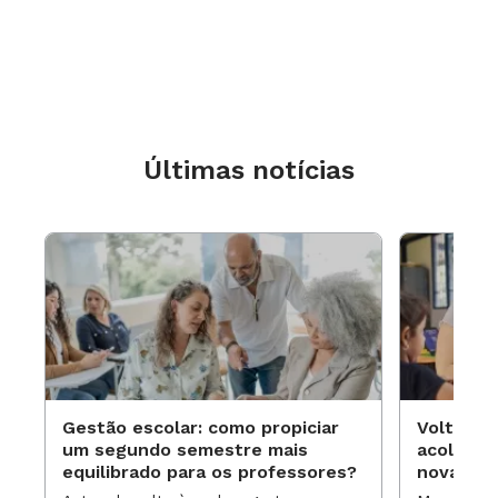
Últimas notícias
Gestão escolar: como propiciar
Volta às
um segundo semestre mais
acolhime
equilibrado para os professores?
novas ap