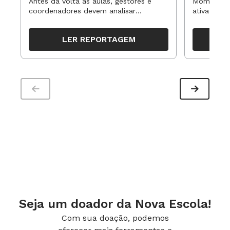
Antes da volta às aulas, gestores e
Momentos 
coordenadores devem analisar
ativa pode
resultados, definir prioridades e
para reorg
organizar ações para orientar o
propostas
LER REPORTAGEM
trabalho pedagógico ao longo do
período
Seja um doador da Nova Escola!
Com sua doação, podemos