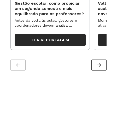
Gestão escolar: como propiciar
Volta às
um segundo semestre mais
acolhime
equilibrado para os professores?
novas ap
Antes da volta às aulas, gestores e
Momentos 
coordenadores devem analisar
ativa pode
resultados, definir prioridades e
para reorg
organizar ações para orientar o
propostas
LER REPORTAGEM
trabalho pedagógico ao longo do
período