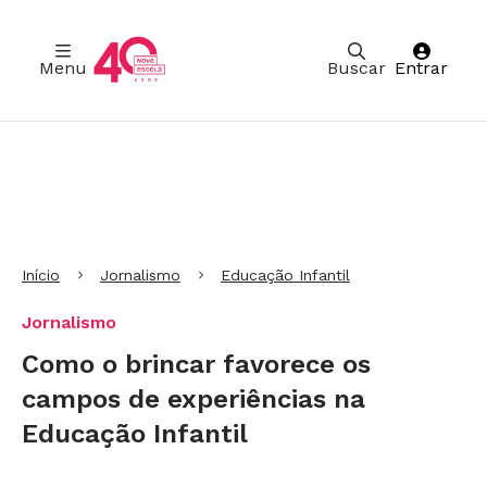
Menu
Buscar
Entrar
Ir para Cabeçalho
Ir para Menu
Ir para conteúdo principal
Ir para Rodapé
Início
Jornalismo
Educação Infantil
Jornalismo
Como o brincar favorece os
campos de experiências na
Educação Infantil