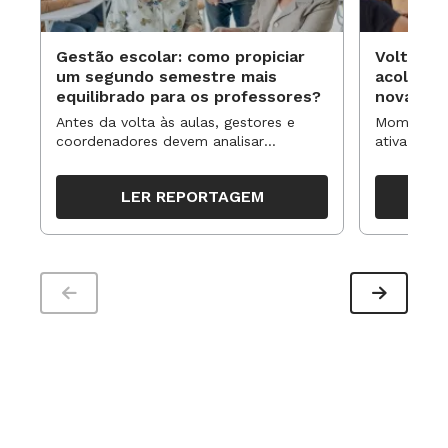
Gestão escolar: como propiciar
Volta às
um segundo semestre mais
acolhime
equilibrado para os professores?
novas ap
Antes da volta às aulas, gestores e
Momentos 
coordenadores devem analisar
ativa pode
resultados, definir prioridades e
para reorg
organizar ações para orientar o
propostas
LER REPORTAGEM
trabalho pedagógico ao longo do
período