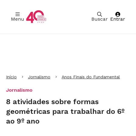
Menu
Buscar
Entrar
Ir para Cabeçalho
Ir para Menu
Ir para conteúdo principal
Ir para Rodapé
Início
Jornalismo
Anos Finais do Fundamental
Jornalismo
8 atividades sobre formas
geométricas para trabalhar do 6º
ao 9º ano